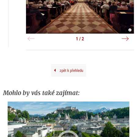
Stift
Hans
|
Gröb
©
Orge
1 / 2
Erza
|
St.
©
Pete
Hiva
Nagh
zpět k přehledu
Mohlo by vás také zajímat: