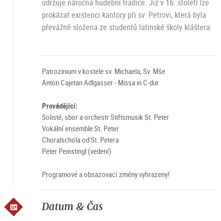
udržuje náročná hudební tradice. Již v 16. století lze
prokázat existenci kantory při sv. Petrovi, která byla
převážně složena ze studentů latinské školy kláštera.
Patrozinium v kostele sv. Michaela, Sv. Mše
Anton Cajetan Adlgasser - Missa in C-dur
Provádějící:
Solisté, sbor a orchestr Stiftsmusik St. Peter
Vokální ensemble St. Peter
Choralschola od St. Petera
Peter Peinstingl (vedení)
Programové a obsazovací změny vyhrazeny!
Datum & Čas