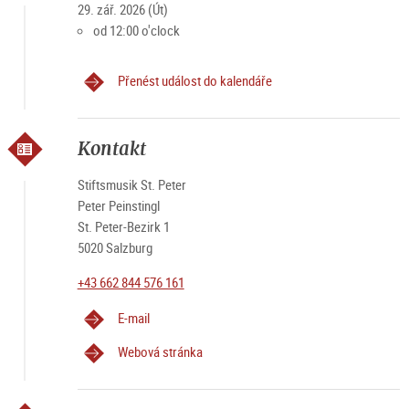
29. zář. 2026 (Út)
od 12:00 o'clock
Přenést událost do kalendáře
Kontakt
Stiftsmusik St. Peter
Peter Peinstingl
St. Peter-Bezirk 1
5020 Salzburg
+43 662 844 576 161
E-mail
Webová stránka