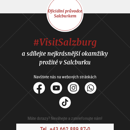
Oficiální průvodce
Salcburkem
#VisitSalzburg
a sdílejte nejkrásnější okamžiky
prožité v Salcburku
Navštivte nás na webových stránkách
facebook
Youtube
Instagram
Whats
Tik
Tok
Máte dotazy? Neváhejte a zatelefonujte nám!
Tel. +43 662 889 87-0