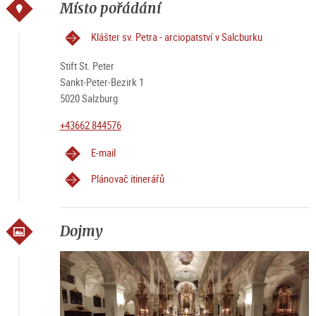
Místo pořádání
Klášter sv. Petra - arciopatství v Salcburku
Stift St. Peter
Sankt-Peter-Bezirk 1
5020 Salzburg
+43662 844576
E-mail
Plánovač itinerářů
Dojmy