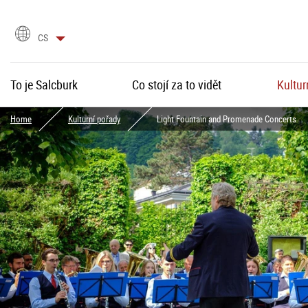
language
CS
selection
To je Salcburk
Co stojí za to vidět
Kultur
Home
Kulturní pořady
Light Fountain and Promenade Concerts