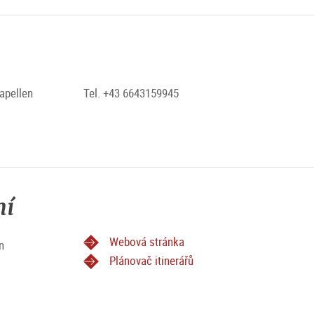
apellen
Tel. +43 6643159945
ní
Webová stránka
n
Plánovač itinerářů