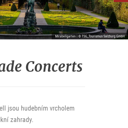
Mirabellgarten | © TSG_Tourismus Salzburg GmbH
ade Concerts
ell jsou hudebním vrcholem
kní zahrady.