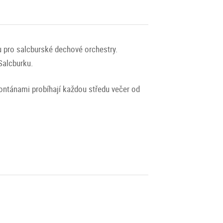
 pro salcburské dechové orchestry.
Salcburku.
fontánami probíhají každou středu večer od