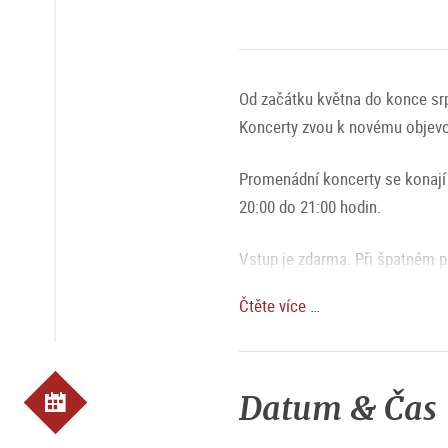
Od začátku května do konce sr
Koncerty zvou k novému objevov
Promenádní koncerty se konají 
20:00 do 21:00 hodin.
Vstup je zdarma. Při špatném p
Čtěte více …
MAGAZÍN: Promenádní koncerty:
MAGAZÍN: Svítící fontána a ryt
Přesný program najdete zde!
Datum & Čas