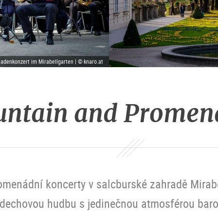
denkonzert im Mirabellgarten | © knaro.at
untain and Promen
romenádní koncerty v salcburské zahradě Mirab
ní dechovou hudbu s jedinečnou atmosférou baro