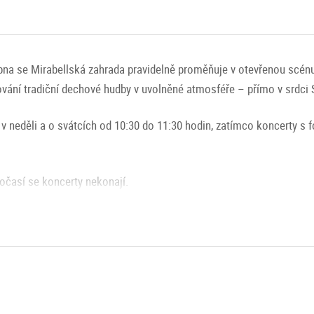
pna se Mirabellská zahrada pravidelně proměňuje v otevřenou scénu
ání tradiční dechové hudby v uvolněné atmosféře – přímo v srdci 
v neděli a o svátcích od 10:30 do 11:30 hodin, zatímco koncerty s 
očasí se koncerty nekonají.
 Hudební požitky v Mirabellské zahradě
mické zvuky (koncerty s fontánami)