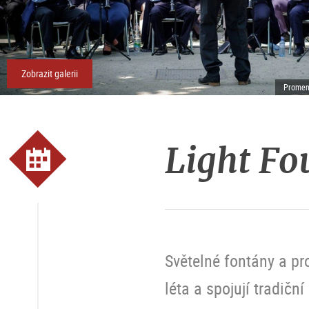
Zobrazit galerii
Promena
Light Fo
Světelné fontány a p
léta a spojují tradič