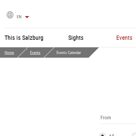
language
EN
selection
This is Salzburg
Sights
Events
Home
Events
Events Calendar
From