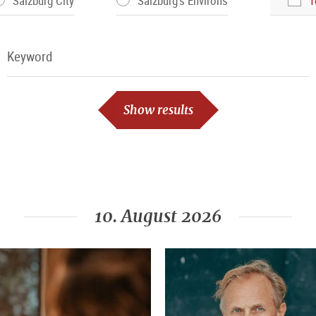
Salzburg City
Salzburg's Environs
T
Keyword
Keyword
Show results
10. August 2026