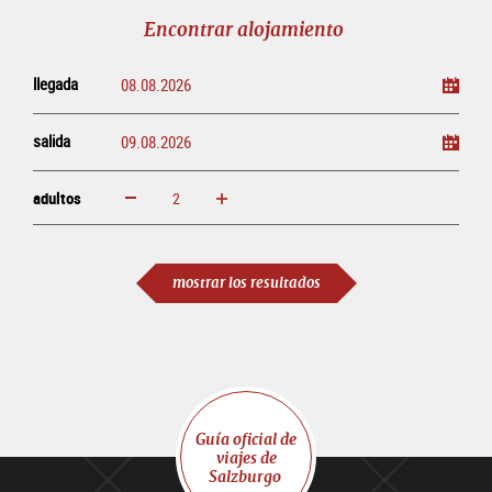
línea
Encontrar alojamiento
llegada
salida
adultos
aumentar
disminuir
adultos
mostrar los resultados
Guía oficial de
viajes de
Salzburgo