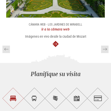
CÁMARA WEB - LOS JARDINES DE MIRABELL
ir a la cámara web
Imágenes en vivo desde la ciudad de Mozart
continuar
Planifique su visita
Encontrar
Reservar
Comprar
Encontrar<br>
Salzburg
alojamiento
visitas
entradas
eventos
guiadas
en