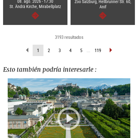
08. ago. 2026 - 17:30
Zoo Salzburg, Hellbrunner Str. 60,
St. Ändrä Kirche, Mirabellplatz
Anif
continuar
continuar
3193 resultados
retroceder
pasar
(página
1
2
3
4
5
...
119
página
página
actual )
Esto también podría interesarle :