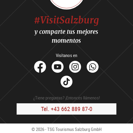
#VisitSalzburg
y comparte tus mejores
momentos
Visítanos en
facebook
Youtube
Instagram
Whats
Tik
Tok
¿Tiene preguntas? ¡Entonces llámenos!
Tel. +43 662 889 87-0
© 2026 - TSG Tourismus Salzburg GmbH