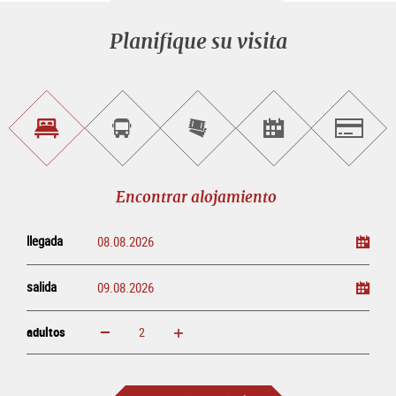
Planifique su visita
Encontrar
Reservar
Comprar
Encontrar<br>
Salzburg
alojamiento
visitas
entradas
eventos
guiadas
en
línea
Encontrar alojamiento
llegada
salida
adultos
aumentar
disminuir
adultos