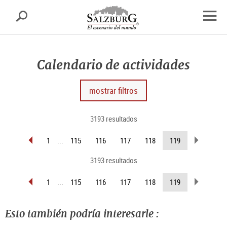
Salzburgo
busca
sr.skipnav.Zum
sr.skipnav.Zum
sr.skipnav.Zu
Inhalt
Hauptmenü
den
abrir
springen
springen
Kontaktinformationen
el
nave
Calendario de actividades
mostrar filtros
3193 resultados
retroceder
pasar
(página
1
...
115
116
117
118
119
página
página
actual )
3193 resultados
retroceder
pasar
(página
1
...
115
116
117
118
119
página
página
actual )
Esto también podría interesarle :