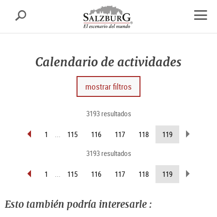
Salzburgo
busca
sr.skipnav.Zum
sr.skipnav.Zum
sr.skipnav.Zu
Inhalt
Hauptmenü
den
abrir
springen
springen
Kontaktinformationen
el
nave
Calendario de actividades
mostrar filtros
3193 resultados
retroceder
pasar
(página
1
...
115
116
117
118
119
página
página
actual )
3193 resultados
retroceder
pasar
(página
1
...
115
116
117
118
119
página
página
actual )
Esto también podría interesarle :