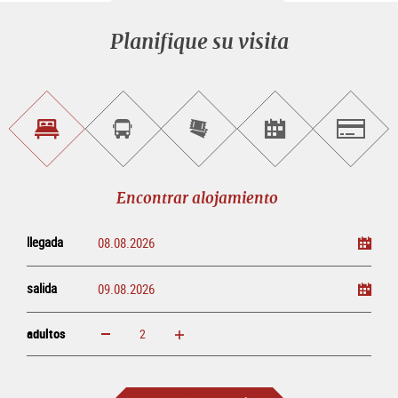
Planifique su visita
Encontrar
Reservar
Comprar
Encontrar<br>
Salzburg
alojamiento
visitas
entradas
eventos
guiadas
en
línea
Encontrar alojamiento
llegada
salida
adultos
aumentar
disminuir
adultos