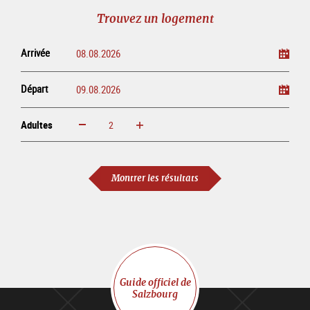
guidé
en
évènementielles
Trouvez un logement
ligne
Arrivée
Départ
Adultes
Augmenter
Réduire
Adultes
Montrer les résultats
Guide officiel de
Salzbourg