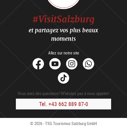
#VisitSalzburg
et partagez vos plus beaux
moments
Allez sur notre site
facebook
Youtube
Instagram
Whats
Tik
Tok
Vous avez des questions? N’hésitez pas à nous appeler!
Tel. +43 662 889 87-0
© 2026 - TSG Tourismus Salzburg GmbH