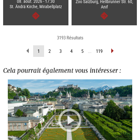
08. août. 2026 - 17:30
Zoo Salzburg, Hellbrunner Str. 60,
St. Ändrä Kirche, Mirabellplatz
Anif
Continuer
Continuer
3193 Résultats
Revenir
Avancer
(Page
1
2
3
4
5
...
119
d’une
d’une
actuelle)
page
page
Cela pourrait également vous intéresser :