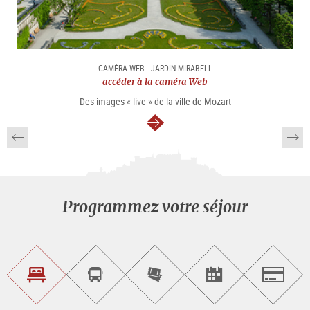
CAMÉRA WEB - JARDIN MIRABELL
accéder à la caméra Web
Des images « live » de la ville de Mozart
Continuer
Programmez votre séjour
Trouvez
Réservez
Achetez
Trouvez
Salzburg
un
un
les
des
logement
tour
billets
manifestations