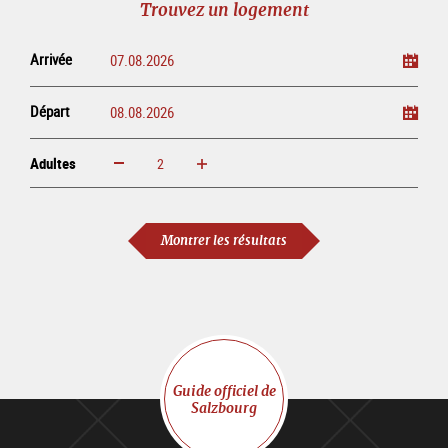
Trouvez un logement
ligne
Arrivée
Départ
Adultes
Augmenter
Réduire
Adultes
Montrer les résultats
Guide officiel de
Salzbourg