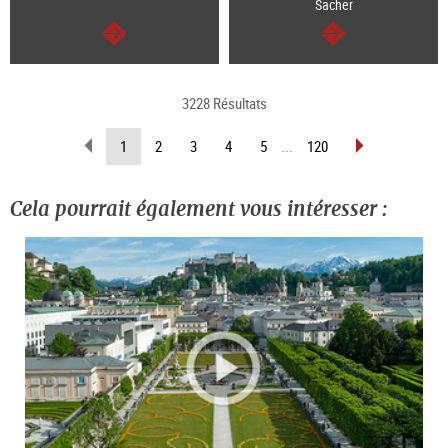
Sacher
Continuer
Continuer
3228 Résultats
Revenir
Avancer
(Page
1
2
3
4
5
...
120
d’une
d’une
actuelle)
page
page
Cela pourrait également vous intéresser :