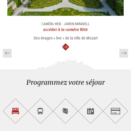
CAMÉRA WEB - JARDIN MIRABELL
accéder à la caméra Web
Des images « live » de la ville de Mozart
Continuer
Programmez votre séjour
Trouvez
Réservez
Achetez
Trouvez
Salzburg
un
un
les
des
logement
tour
billets
manifestations
guidé
en
évènementielles