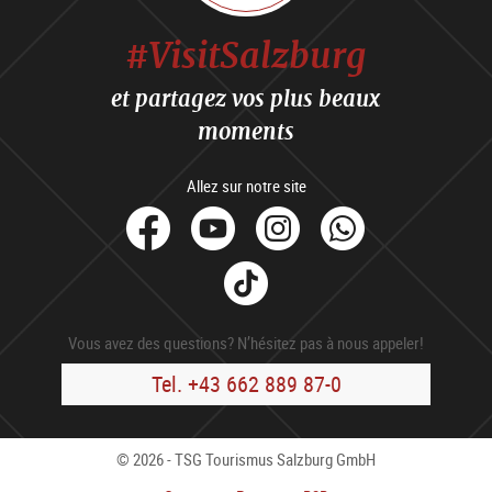
#VisitSalzburg
et partagez vos plus beaux
moments
Allez sur notre site
facebook
Youtube
Instagram
Whats
Tik
Tok
Vous avez des questions? N’hésitez pas à nous appeler!
Tel. +43 662 889 87-0
© 2026 - TSG Tourismus Salzburg GmbH