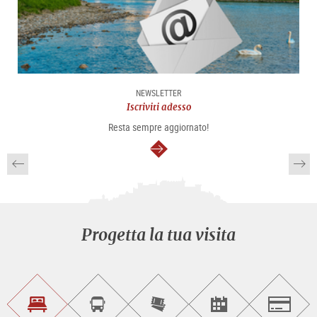
NEWSLETTER
Iscriviti adesso
Resta sempre aggiornato!
segue
Progetta la tua visita
Trova
Prenota
Compra
Trova
Salzburg