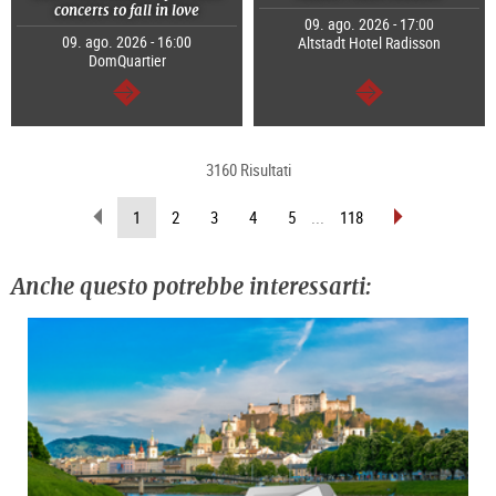
concerts to fall in love
09. ago. 2026 - 17:00
09. ago. 2026 - 16:00
Altstadt Hotel Radisson
DomQuartier
segue
segue
3160 Risultati
sfoglia
sfoglia
(pagina
1
2
3
4
5
...
118
indietro
avanti
attuale)
Anche questo potrebbe interessarti: