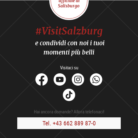
ufficiale di
Salisburgo
#VisitSalzburg
e condividi con noi i tuoi
momenti più belli
Visitaci su
facebook
Youtube
Instagram
Whats
Tik
Tok
Hai ancora domande? Allora telefonaci!
Tel. +43 662 889 87-0