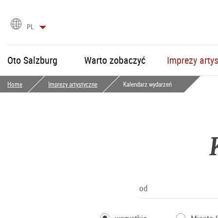
Wybór
PL
języka
Oto Salzburg
Warto zobaczyć
Imprezy arty
Home
Imprezy artystyczne
Kalendarz wydarzeń
od