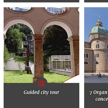
Guided city tour
7 Organ
conce