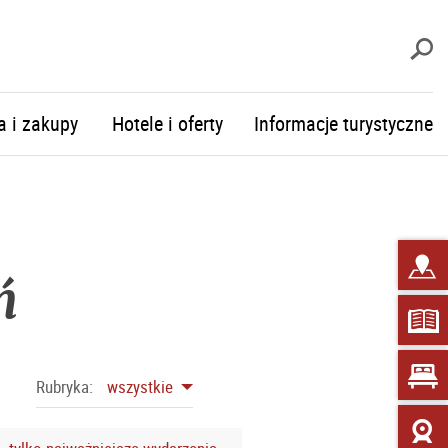
S
a i zakupy
Hotele i oferty
Informacje turystyczne
ń
Rubryka:
wszystkie