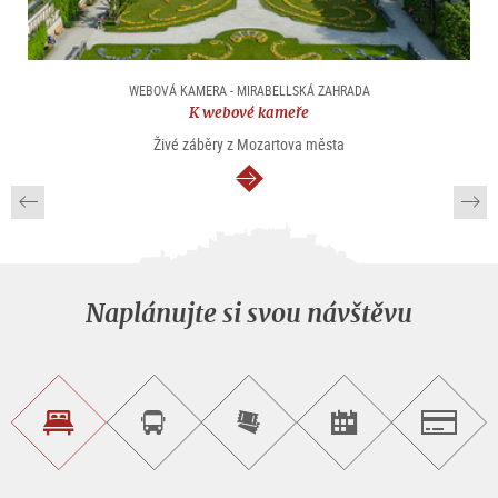
WEBOVÁ KAMERA - MIRABELLSKÁ ZAHRADA
K webové kameře
Živé záběry z Mozartova města
continue
Naplánujte si svou návštěvu
Najít
Objednat
Zakoupit
Najít
Salzburg
ubytování
si
vstupenky
pořad/akci
okružní
on-
prohlídku
line