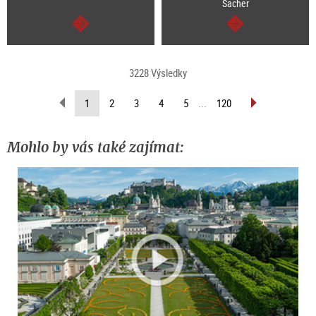
Sacher
continue
continue
3228 Výsledky
scroll
scroll
(current
1
2
3
4
5
...
120
back
forward
page)
(previous
(next
page)
page)
Mohlo by vás také zajímat: