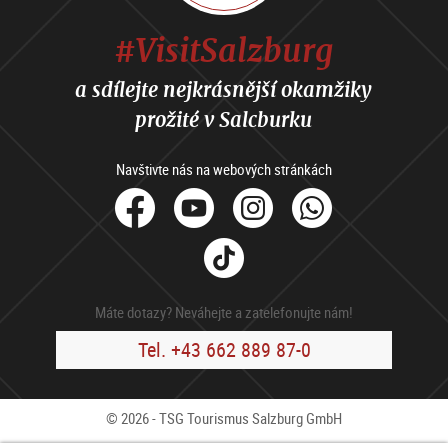
#VisitSalzburg
a sdílejte nejkrásnější okamžiky
prožité v Salcburku
Navštivte nás na webových stránkách
facebook
Youtube
Instagram
Whats
Tik
Tok
Máte dotazy? Neváhejte a zatelefonujte nám!
Tel. +43 662 889 87-0
© 2026 - TSG Tourismus Salzburg GmbH