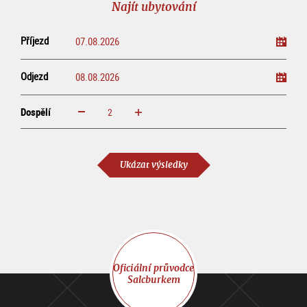
Najít ubytování
Příjezd
Odjezd
Dospělí
increase
reduce
Dospělí
Ukázat výsledky
Oficiální průvodce
Salcburkem