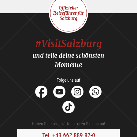
Offizieller
Reiseführer für
Salzburg
#VisitSalzburg
und teile deine schönsten
Momente
Folge uns auf
facebook
Youtube
Instagram
Whats
Tik
Tok
Haben Sie Fragen? Dann rufen Sie uns an!
Tel. +43 662 889 87-0