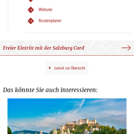
aus dem Leben des Heiligen Rupert zeigen.
Website
Domorgelempore
Routenplaner
Der DomQuartier-Rundgang führt über die Domorgelempore,
auf der sich die Hauptorgel befindet. Von hier aus erschließt
sich der gesamte Innenraum des Salzburger Doms, der zu
Freier Eintritt mit der Salzburg Card
den großartigsten Monumentalbauten des Frühbarocks zählt,
in seiner ganzen Pracht.
zurück zur Übersicht
Dommuseum
Das Dommuseum im Südoratorium wurde 1974 eröffnet und
zeigt Kunstschätze aus 1300 Jahren Kirchengeschichte. Den
Das könnte Sie auch interessieren:
Kern des Museums bildet der Domschatz. Kostbare
liturgischen Geräte wie Kelche und Monstranzen sind ebenso
zu sehen wie gotische und barocke Gemälde und Skulpturen
aus Kirchen und Klöstern Salzburgs. Das bedeutendste
Exponat ist das Rupertuskreuz, das größte erhaltene
Metallkreuz des Frühmittelalters. Es gilt als eines der ältesten