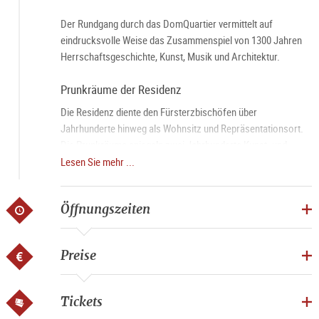
Der Rundgang durch das DomQuartier vermittelt auf
eindrucksvolle Weise das Zusammenspiel von 1300 Jahren
Herrschaftsgeschichte, Kunst, Musik und Architektur.
Prunkräume der Residenz
Die Residenz diente den Fürsterzbischöfen über
Jahrhunderte hinweg als Wohnsitz und Repräsentationsort.
Die Prunkräume spiegeln zwei Jahrhunderte Kunst- und
Stilgeschichte von der Renaissance über den Barock bis zum
Lesen Sie mehr ...
Klassizismus wider. Darüber hinaus sind sie ein
authentischer Erlebnisort der Salzburger Musikgeschichte:
Öffnungszeiten
Im Carabinierisaal ging die erste Oper nördlich der Alpen über
die Bühne. Im Konferenzzimmer gab Wolfgang Amadé
Mozart als Siebenjähriger sein erstes Salzburger Hof-
Preise
Konzert, als fürsterzbischöflicher Hofmusiker komponierter
er für diese Räumlichkeiten und hat hier auch selbst musiziert
- sie waren, neben dem Dom, sein unmittelbarer beruflicher
Tickets
Wirkungsbereich.