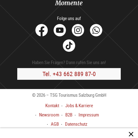
Momente
Folge uns auf
facebook
Youtube
Instagram
Whats
Tik
Tok
Haben Sie Fragen? Dann rufen Sie uns an!
Tel. +43 662 889 87-0
© 2026 – TSG Tourismus Salzburg GmbH
Kontakt
Jobs & Karriere
Newsroom
B2B
Impressum
AGB
Datenschutz
Meldekanal gem.