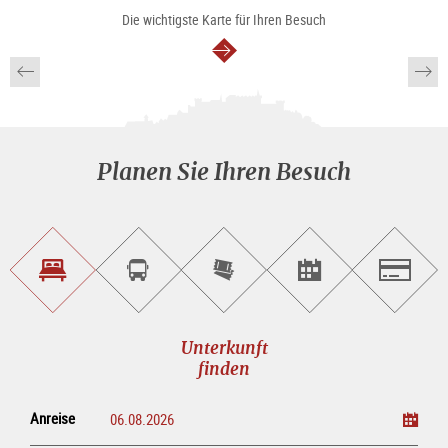
Die wichtigste Karte für Ihren Besuch
weiter
Planen Sie Ihren Besuch
Unterkunft<br>finden
Sightseeing<br>Tour
Tickets
Events<br>finden
Salzburg
buchen
online<br>kaufen
Unterkunft
finden
Anreise