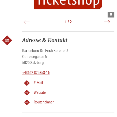
Log
Ama
|
und
©
Fest
1 / 2
Tick
|
Sho
©
Salz
Salz
Stad
Schif
Fahr
Gm
Adresse & Kontakt
&
Co
KG
Kartenbüro Dr. Erich Berer e.U.
Getreidegasse 5
5020 Salzburg
+43662 825858-16
E-Mail
Website
Routenplaner