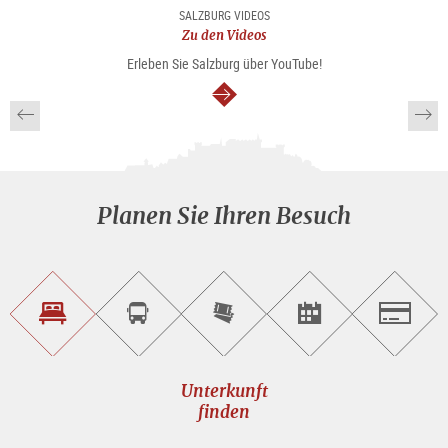
Kunst
SALZBURG VIDEOS
&
Zu den Videos
Kultur
Erleben Sie Salzburg über YouTube!
weiter
Planen Sie Ihren Besuch
Unterkunft<br>finden
Sightseeing<br>Tour
Tickets
Events<br>finden
Salzburg
buchen
online<br>kaufen
Unterkunft
finden