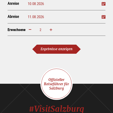
Anreise
Abreise
Erwachsene
erhöhen
verringern
Erwachsene
Ergebnisse anzeigen
Offizieller
Reiseführer für
Salzburg
#VisitSalzburg