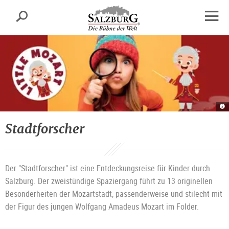
Salzburg
Suche
sr.skipnav.Zum
sr.skipnav.Zum
sr.skipnav.Zu
Inhalt
Hauptmenü
den
Navig
springen
springen
Kontaktinformationen
öffne
St
un
in
Sa
Stadtforscher
|
©
T
T
Sa
G
Der "Stadtforscher" ist eine Entdeckungsreise für Kinder durch
Salzburg. Der zweistündige Spaziergang führt zu 13 originellen
Besonderheiten der Mozartstadt, passenderweise und stilecht mit
der Figur des jungen Wolfgang Amadeus Mozart im Folder.