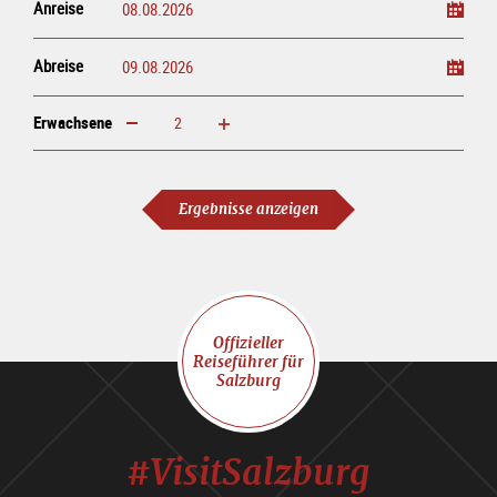
Anreise
Abreise
Erwachsene
erhöhen
verringern
Erwachsene
Ergebnisse anzeigen
Offizieller
Reiseführer für
Salzburg
#VisitSalzburg