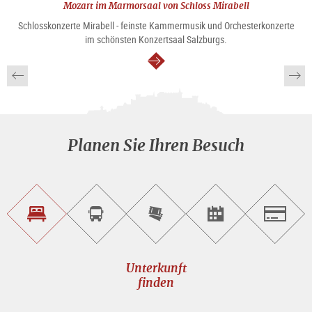
Mozart im Marmorsaal von Schloss Mirabell
Schlosskonzerte Mirabell - feinste Kammermusik und Orchesterkonzerte
im schönsten Konzertsaal Salzburgs.
weiter
Planen Sie Ihren Besuch
Unterkunft<br>finden
Sightseeing<br>Tour
Tickets
Events<br>finden
Salzburg
buchen
online<br>kaufen
Unterkunft
finden