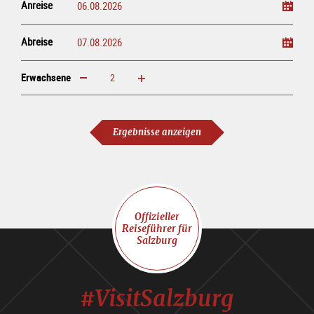
Anreise
Abreise
Erwachsene
erhöhen
verringern
Erwachsene
Ergebnisse anzeigen
Offizieller
Reiseführer für
Salzburg
#VisitSalzburg