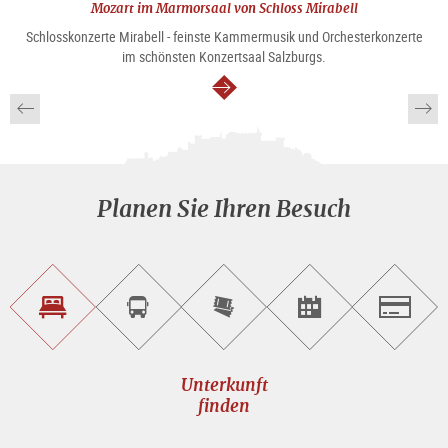
Mozart im Marmorsaal von Schloss Mirabell
Schlosskonzerte Mirabell - feinste Kammermusik und Orchesterkonzerte
im schönsten Konzertsaal Salzburgs.
weiter
Planen Sie Ihren Besuch
Unterkunft<br>finden
Sightseeing<br>Tour
Tickets
Events<br>finden
Salzburg
buchen
online<br>kaufen
Unterkunft
finden