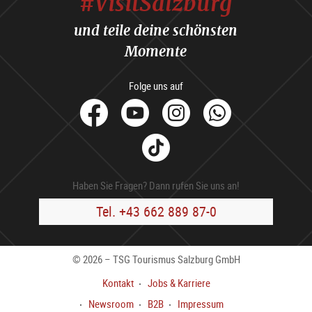
#VisitSalzburg
und teile deine schönsten
Momente
Folge uns auf
facebook
Youtube
Instagram
Whats
Tik
Tok
Haben Sie Fragen? Dann rufen Sie uns an!
Tel. +43 662 889 87-0
© 2026 – TSG Tourismus Salzburg GmbH
Kontakt
Jobs & Karriere
Newsroom
B2B
Impressum