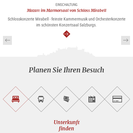
EINSCHALTUNG
Mozart im Marmorsaal von Schloss Mirabell
Schlosskonzerte Mirabell - feinste Kammermusik und Orchesterkonzerte
im schönsten Konzertsaal Salzburgs.
weiter
Planen Sie Ihren Besuch
Unterkunft<br>finden
Sightseeing<br>Tour
Tickets
Events<br>finden
Salzburg
buchen
online<br>kaufen
Unterkunft
finden