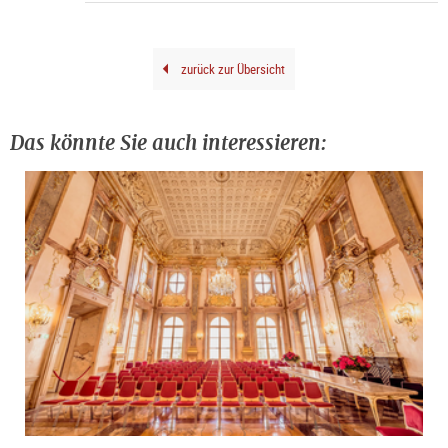
Foto
Carl
Bru
©
Geor
Base
zurück zur Übersicht
202
Das könnte Sie auch interessieren: