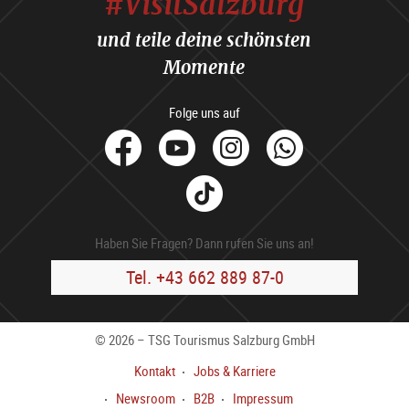
#VisitSalzburg
und teile deine schönsten
Momente
Folge uns auf
facebook
Youtube
Instagram
Whats
Tik
Tok
Haben Sie Fragen? Dann rufen Sie uns an!
Tel. +43 662 889 87-0
© 2026 – TSG Tourismus Salzburg GmbH
Kontakt
Jobs & Karriere
Newsroom
B2B
Impressum