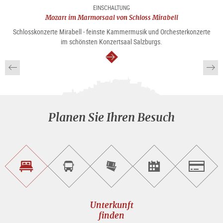
EINSCHALTUNG
Mozart im Marmorsaal von Schloss Mirabell
Schlosskonzerte Mirabell - feinste Kammermusik und Orchesterkonzerte
im schönsten Konzertsaal Salzburgs.
weiter
Planen Sie Ihren Besuch
Unterkunft<br>finden
Sightseeing<br>Tour
Tickets
Events<br>finden
Salzburg
buchen
online<br>kaufen
Unterkunft
finden