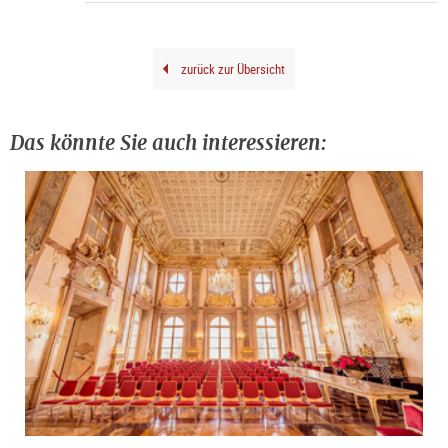
Foto
Carl
Bru
©
Geor
Base
zurück zur Übersicht
202
Das könnte Sie auch interessieren: