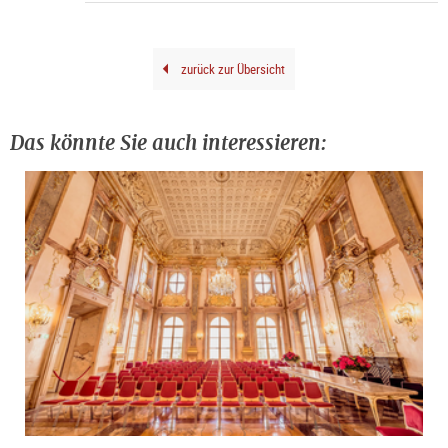
Foto
Carl
Bru
©
Geor
Base
zurück zur Übersicht
202
Das könnte Sie auch interessieren: