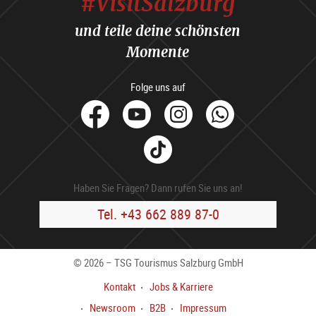
#VisitSalzburg
und teile deine schönsten
Momente
Folge uns auf
facebook
Youtube
Instagram
Whats
Tik
Tok
Haben Sie Fragen? Dann rufen Sie uns an!
Tel. +43 662 889 87-0
© 2026 – TSG Tourismus Salzburg GmbH
Kontakt
Jobs & Karriere
Newsroom
B2B
Impressum