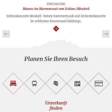
EINSCHALTUNG
Mozart im Marmorsaal von Schloss Mirabell
Schlosskonzerte Mirabell - feinste Kammermusik und Orchesterkonzerte
im schönsten Konzertsaal Salzburgs.
weiter
Planen Sie Ihren Besuch
Unterkunft<br>finden
Sightseeing<br>Tour
Tickets
Events<br>finden
Salzburg
buchen
online<br>kaufen
Unterkunft
finden