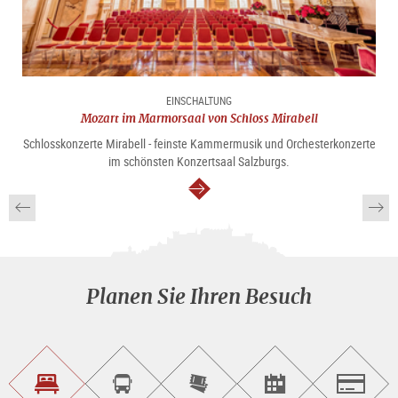
EINSCHALTUNG
Mozart im Marmorsaal von Schloss Mirabell
Schlosskonzerte Mirabell - feinste Kammermusik und Orchesterkonzerte
im schönsten Konzertsaal Salzburgs.
weiter
Planen Sie Ihren Besuch
Unterkunft<br>finden
Sightseeing<br>Tour
Tickets
Events<br>finden
Salzburg