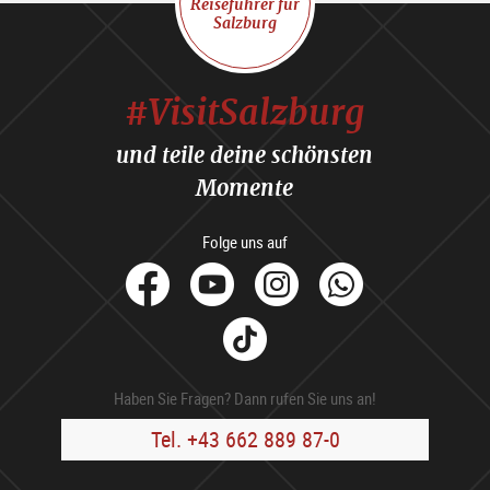
Reiseführer für
Salzburg
#VisitSalzburg
und teile deine schönsten
Momente
Folge uns auf
facebook
Youtube
Instagram
Whats
Tik
Tok
Haben Sie Fragen? Dann rufen Sie uns an!
Tel. +43 662 889 87-0