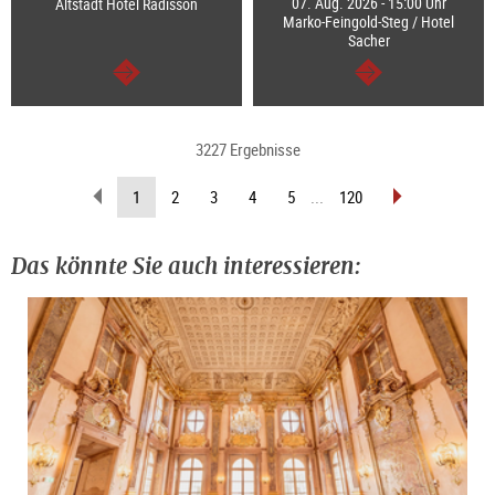
07. Aug. 2026 - 15:00 Uhr
Altstadt Hotel Radisson
Marko-Feingold-Steg / Hotel
Sacher
weiter
weiter
3227 Ergebnisse
zurückblättern
vorblättern
(aktuelle
1
2
3
4
5
...
120
Seite)
Das könnte Sie auch interessieren: