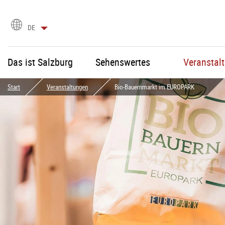
Sprachauswahl
DE
Das ist Salzburg
Sehenswertes
Veranstal
Start
Veranstaltungen
Bio-Bauernmarkt im EUROPARK