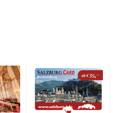
35,-
ab €