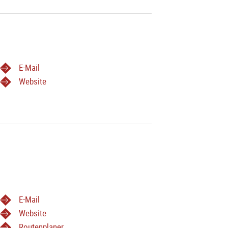
E-Mail
Website
E-Mail
Website
Routenplaner