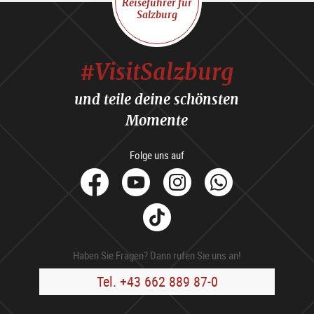
Reiseführer für
Salzburg
#VisitSalzburg
und teile deine schönsten
Momente
Folge uns auf
facebook
Youtube
Instagram
Whats
Tik
Tok
Haben Sie Fragen? Dann rufen Sie uns an!
Tel. +43 662 889 87-0