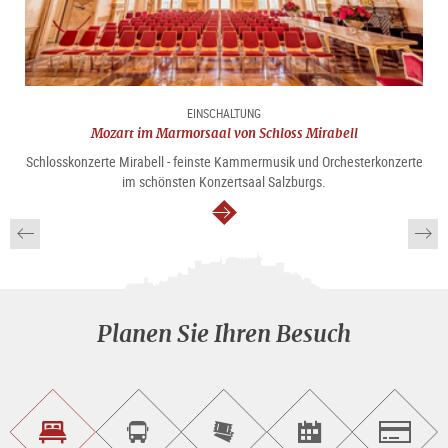
EINSCHALTUNG
Mozart im Marmorsaal von Schloss Mirabell
Schlosskonzerte Mirabell - feinste Kammermusik und Orchesterkonzerte
im schönsten Konzertsaal Salzburgs.
weiter
Planen Sie Ihren Besuch
Unterkunft<br>finden
Sightseeing<br>Tour
Tickets
Events<br>finden
Salzburg