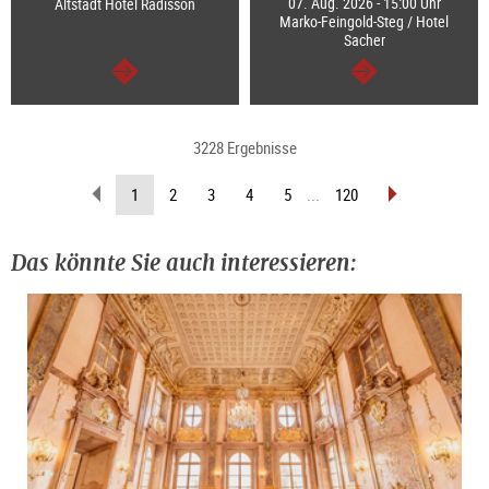
07. Aug. 2026 - 15:00 Uhr
Altstadt Hotel Radisson
Marko-Feingold-Steg / Hotel
Sacher
weiter
weiter
3228 Ergebnisse
zurückblättern
vorblättern
(aktuelle
1
2
3
4
5
...
120
Seite)
Das könnte Sie auch interessieren: