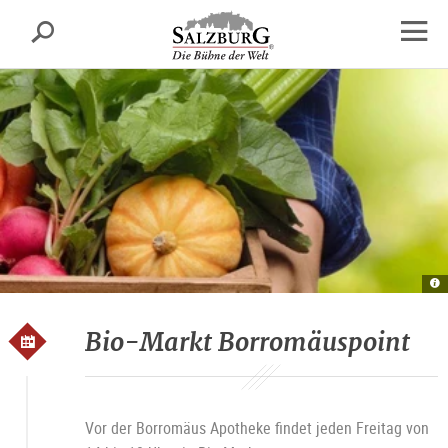
Salzburg
Suche
sr.skipnav.Zum
sr.skipnav.Zum
sr.skipnav.Zu
Inhalt
Hauptmenü
den
Navig
springen
springen
Kontaktinformationen
öffne
G
Bi
M
B
Bio-Markt Borromäuspoint
Vor der Borromäus Apotheke findet jeden Freitag von