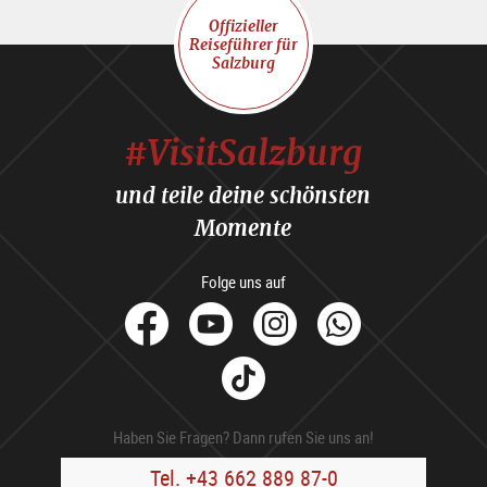
Offizieller
Reiseführer für
Salzburg
#VisitSalzburg
und teile deine schönsten
Momente
Folge uns auf
facebook
Youtube
Instagram
Whats
Tik
Tok
Haben Sie Fragen? Dann rufen Sie uns an!
Tel. +43 662 889 87-0