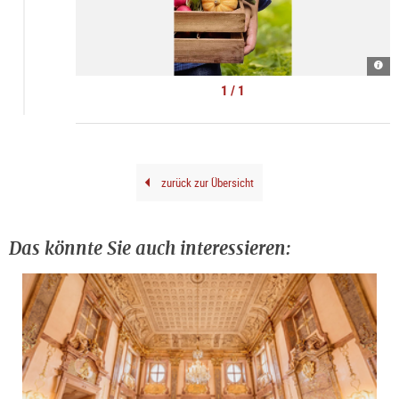
Gemü
|
©
1 / 1
Bio-
Mark
Borr
zurück zur Übersicht
Das könnte Sie auch interessieren: