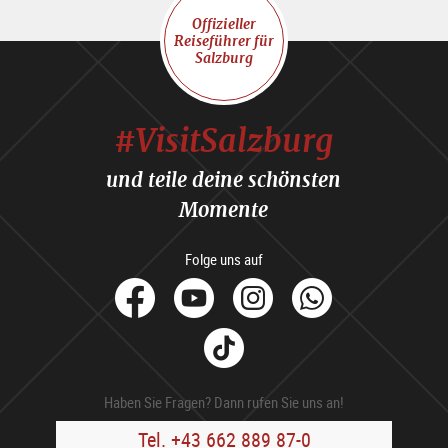
Offizieller
Reiseführer für
Salzburg
#VisitSalzburg
und teile deine schönsten
Momente
Folge uns auf
facebook
Youtube
Instagram
Whats
Tik
Tok
Haben Sie Fragen? Dann rufen Sie uns an!
Tel. +43 662 889 87-0