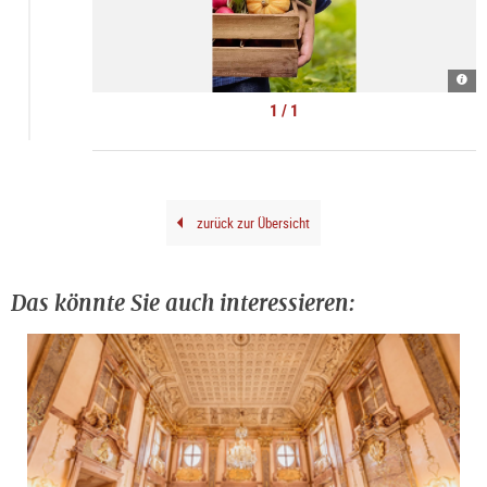
Gemü
|
©
1 / 1
Bio-
Mark
Borr
zurück zur Übersicht
Das könnte Sie auch interessieren: