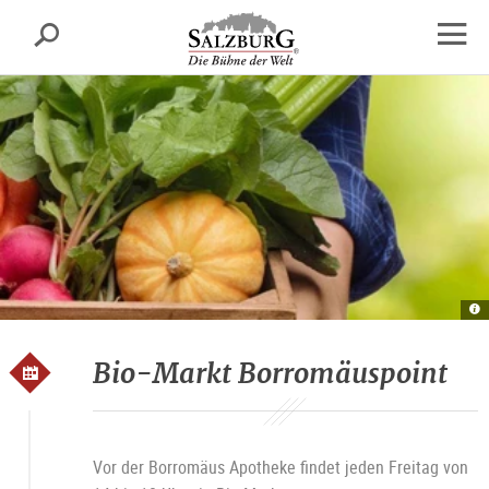
Salzburg
Suche
sr.skipnav.Zum
sr.skipnav.Zum
sr.skipnav.Zu
Inhalt
Hauptmenü
den
Navig
springen
springen
Kontaktinformationen
öffne
G
Bi
M
B
Bio-Markt Borromäuspoint
Vor der Borromäus Apotheke findet jeden Freitag von