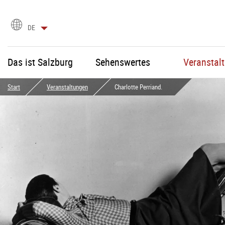
Sprachauswahl
DE
Das ist Salzburg
Sehenswertes
Veranstal
Start
Veranstaltungen
Charlotte Perriand.