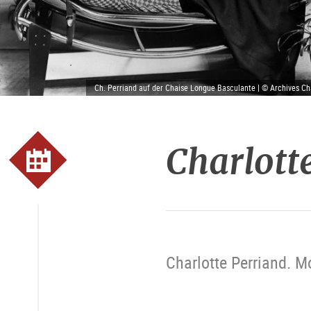
Ch. Perriand auf der Chaise Longue Basculante | © Archives Cha
Charlott
Charlotte Perriand. M