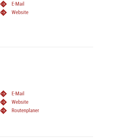
E-Mail
Website
E-Mail
Website
Routenplaner