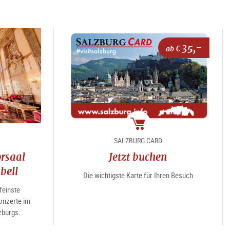
35,-
ab €
Package
SALZBURG CARD
rsaal
Jetzt buchen
bell
Die wichtigste Karte für Ihren Besuch
feinste
nzerte im
zburgs.