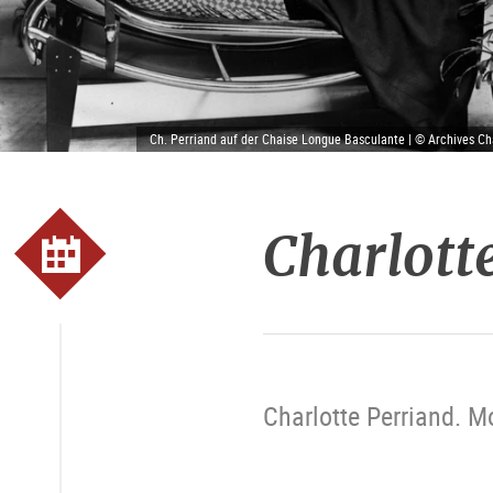
Ch. Perriand auf der Chaise Longue Basculante | © Archives Cha
Charlott
Charlotte Perriand. M