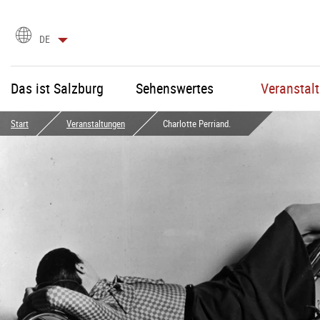
Sprachauswahl
DE
Das ist Salzburg
Sehenswertes
Veranstal
Start
Veranstaltungen
Charlotte Perriand.