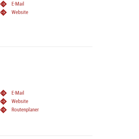
E-Mail
Website
E-Mail
Website
Routenplaner