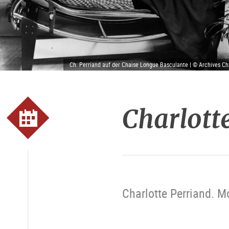
Ch. Perriand auf der Chaise Longue Basculante | © Archives Cha
Charlott
Charlotte Perriand. M