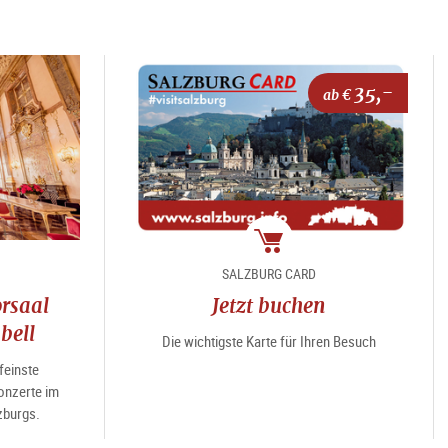
35,-
ab €
Package
SALZBURG CARD
rsaal
Jetzt buchen
bell
Die wichtigste Karte für Ihren Besuch
feinste
nzerte im
zburgs.