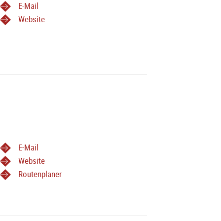
E-Mail
Website
E-Mail
Website
Routenplaner