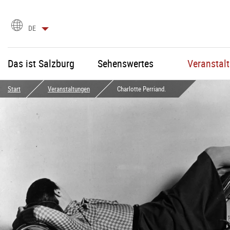
Sprachauswahl
DE
Das ist Salzburg
Sehenswertes
Veranstal
Start
Veranstaltungen
Charlotte Perriand.