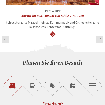
EINSCHALTUNG
Mozart im Marmorsaal von Schloss Mirabell
Schlosskonzerte Mirabell - feinste Kammermusik und Orchesterkonzerte
im schönsten Konzertsaal Salzburgs.
weiter
Planen Sie Ihren Besuch
Unterkunft<br>finden
Sightseeing<br>Tour
Tickets
Events<br>finden
Salzburg
buchen
online<br>kaufen
Unterkunft