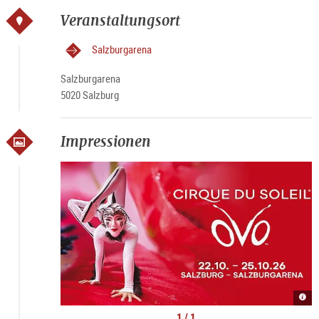
Veranstaltungsort
Salzburgarena
Salzburgarena
5020 Salzburg
Impressionen
Cirq
du
Sole
1 / 1
„OV