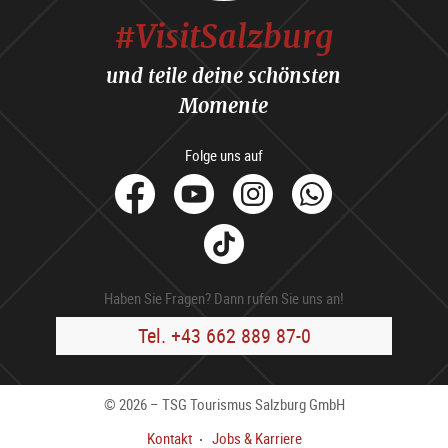
#VisitSalzburg
und teile deine schönsten
Momente
Folge uns auf
facebook
Youtube
Instagram
Whats
Tik
Tok
Haben Sie Fragen? Dann rufen Sie uns an!
Tel. +43 662 889 87-0
© 2026 – TSG Tourismus Salzburg GmbH
Kontakt
Jobs & Karriere