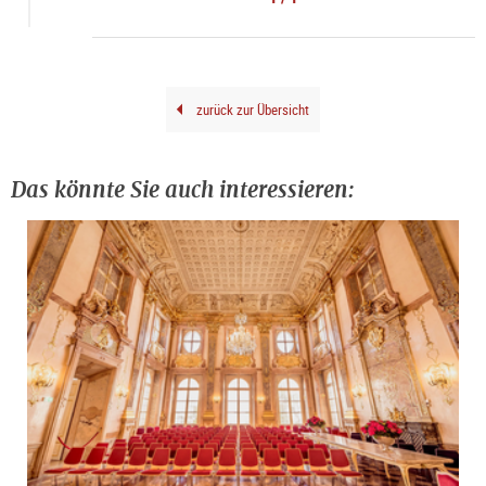
|
©
Live
Nati
Aust
Gm
zurück zur Übersicht
Das könnte Sie auch interessieren: