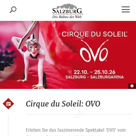
Salzburg
Suche
sr.skipnav.Zum
sr.skipnav.Zum
sr.skipnav.Zu
Inhalt
Hauptmenü
den
Navig
springen
springen
Kontaktinformationen
öffne
Ci
d
So
„
Li
Cirque du Soleil: OVO
Na
Au
G
Erleben Sie das faszinierende Spektakel 'OVO' vom