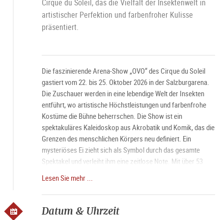
Cirque du Soleil, das die Vielfalt der Insektenwelt in
artistischer Perfektion und farbenfroher Kulisse
präsentiert.
Die faszinierende Arena-Show „OVO“ des Cirque du Soleil
gastiert vom 22. bis 25. Oktober 2026 in der Salzburgarena.
Die Zuschauer werden in eine lebendige Welt der Insekten
entführt, wo artistische Höchstleistungen und farbenfrohe
Kostüme die Bühne beherrschen. Die Show ist ein
spektakuläres Kaleidoskop aus Akrobatik und Komik, das die
Grenzen des menschlichen Körpers neu definiert. Ein
mysteriöses Ei zieht sich als Symbol durch das gesamte
Spektakel und verleiht ihm eine zeitlose Note. Mit über 53
talentierten Akrobaten und Musikern wird „OVO“ die
Lesen Sie mehr ...
Vorstellungskraft der Besucher herausfordern und für einen
unvergesslichen Abend sorgen.
Datum & Uhrzeit
Weitere Informationen auf der
offiziellen