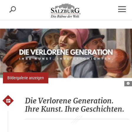
Salzburg
Suche
sr.skipnav.Zum
sr.skipnav.Zum
sr.skipnav.Zu
Inhalt
Hauptmenü
den
Navig
springen
springen
Kontaktinformationen
öffne
Bildergalerie anzeigen
A
ve
ge
Die Verlorene Generation.
Ihre Kunst. Ihre Geschichten.