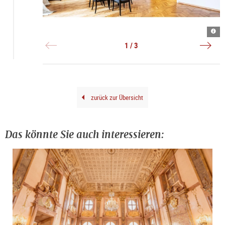
Inne
©
Auss
|
Mus
|
©
Kuns
©
1 / 3
Hube
der
verl
Auer
Verl
gene
Gene
zurück zur Übersicht
Das könnte Sie auch interessieren: