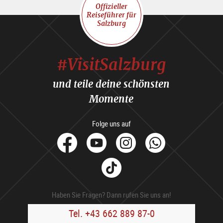
Offizieller
Reiseführer für
Salzburg
#VisitSalzburg
und teile deine schönsten
Momente
Folge uns auf
facebook
Youtube
Instagram
Whats
Tik
Tok
Haben Sie Fragen? Dann rufen Sie uns an!
Tel. +43 662 889 87-0