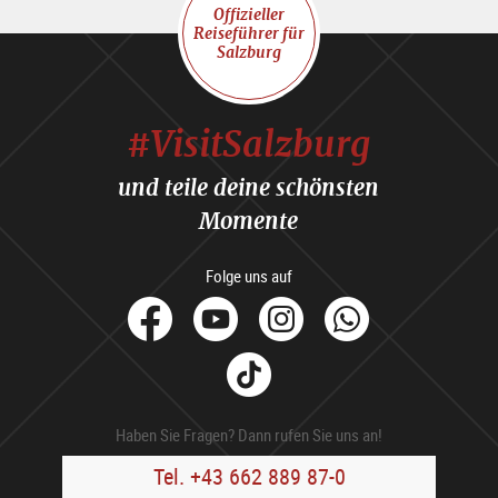
Offizieller
Reiseführer für
Salzburg
#VisitSalzburg
und teile deine schönsten
Momente
Folge uns auf
facebook
Youtube
Instagram
Whats
Tik
Tok
Haben Sie Fragen? Dann rufen Sie uns an!
Tel. +43 662 889 87-0