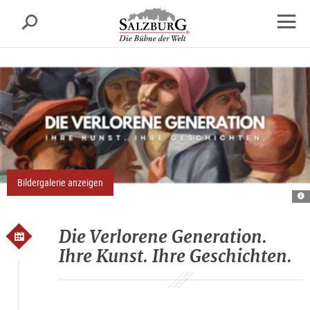
Salzburg
Suche
sr.skipnav.Zum
sr.skipnav.Zum
sr.skipnav.Zu
Inhalt
Hauptmenü
den
Navig
springen
springen
Kontaktinformationen
öffne
Bildergalerie anzeigen
A
ve
ge
Die Verlorene Generation.
Ihre Kunst. Ihre Geschichten.