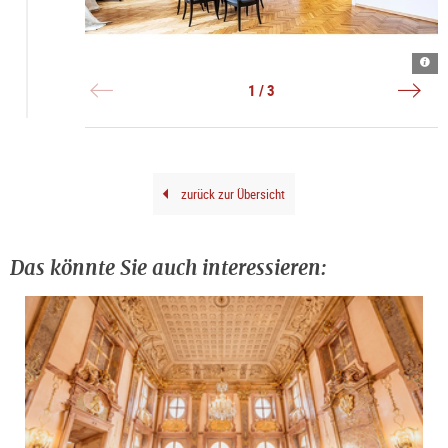
Inne
©
Auss
|
Mus
|
©
Kuns
©
1 / 3
Hube
der
verl
Auer
Verl
gene
Gene
zurück zur Übersicht
Das könnte Sie auch interessieren: