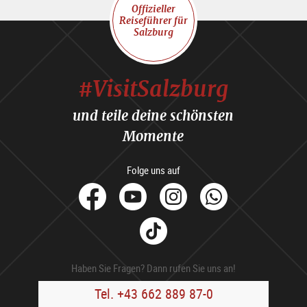
Offizieller
Reiseführer für
Salzburg
#VisitSalzburg
und teile deine schönsten
Momente
Folge uns auf
facebook
Youtube
Instagram
Whats
Tik
Tok
Haben Sie Fragen? Dann rufen Sie uns an!
Tel. +43 662 889 87-0