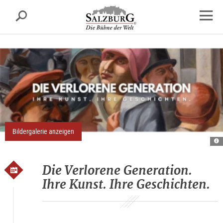
Salzburg
Suche
sr.skipnav.Zum
sr.skipnav.Zum
sr.skipnav.Zu
Inhalt
Hauptmenü
den
Navig
springen
springen
Kontaktinformationen
öffne
Bildergalerie anzeigen
A
ve
ge
Die Verlorene Generation.
Ihre Kunst. Ihre Geschichten.