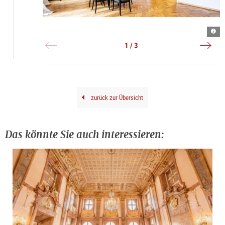
Inne
©
Auss
|
Mus
|
©
Kuns
©
1 / 3
Hube
der
verl
Auer
Verl
gene
Gene
zurück zur Übersicht
Das könnte Sie auch interessieren: