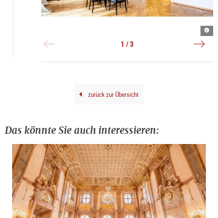
Inne
©
Auss
|
Mus
|
©
Kuns
©
1 / 3
Hube
der
verl
Auer
Verl
gene
Gene
zurück zur Übersicht
Das könnte Sie auch interessieren: