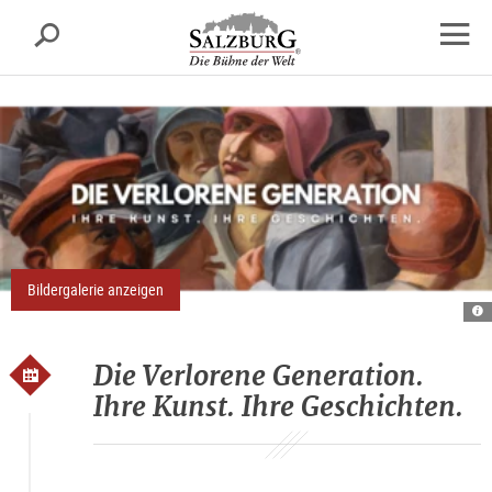
Salzburg
Suche
sr.skipnav.Zum
sr.skipnav.Zum
sr.skipnav.Zu
Inhalt
Hauptmenü
den
Navig
springen
springen
Kontaktinformationen
öffne
Bildergalerie anzeigen
A
ve
ge
Die Verlorene Generation.
Ihre Kunst. Ihre Geschichten.