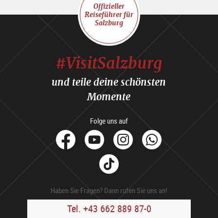
Offizieller
Reiseführer für
Salzburg
#VisitSalzburg
und teile deine schönsten
Momente
Folge uns auf
facebook
Youtube
Instagram
Whats
Tik
Tok
Haben Sie Fragen? Dann rufen Sie uns an!
Tel. +43 662 889 87-0