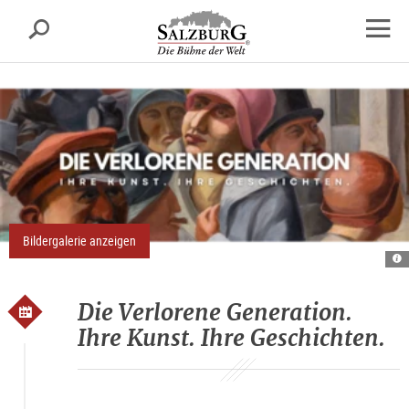
Salzburg
Suche
sr.skipnav.Zum
sr.skipnav.Zum
sr.skipnav.Zu
Inhalt
Hauptmenü
den
Navig
springen
springen
Kontaktinformationen
öffne
Bildergalerie anzeigen
A
ve
ge
Die Verlorene Generation.
Ihre Kunst. Ihre Geschichten.