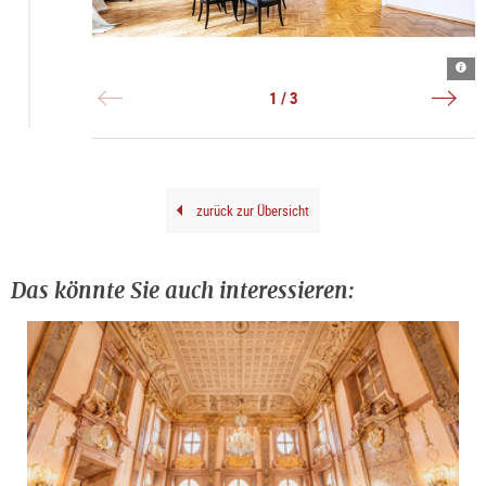
Inne
©
Auss
|
Mus
|
©
Kuns
©
1 / 3
Hube
der
verl
Auer
Verl
gene
Gene
zurück zur Übersicht
Das könnte Sie auch interessieren: