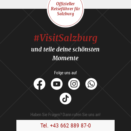
Offizieller
Reiseführer für
Salzburg
#VisitSalzburg
und teile deine schönsten
Momente
Folge uns auf
facebook
Youtube
Instagram
Whats
Tik
Tok
Haben Sie Fragen? Dann rufen Sie uns an!
Tel. +43 662 889 87-0