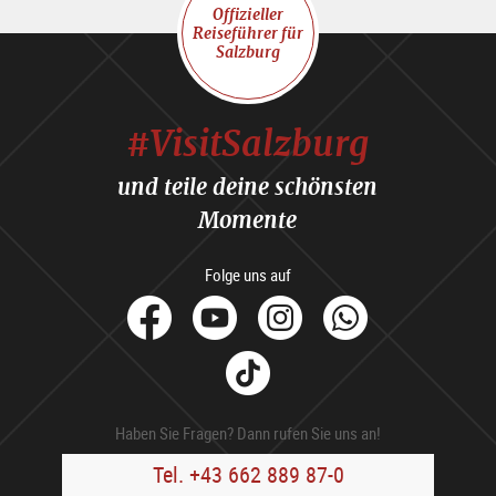
Offizieller
Reiseführer für
Salzburg
#VisitSalzburg
und teile deine schönsten
Momente
Folge uns auf
facebook
Youtube
Instagram
Whats
Tik
Tok
Haben Sie Fragen? Dann rufen Sie uns an!
Tel. +43 662 889 87-0