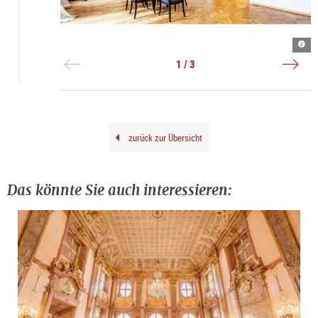
Inne
©
Auss
|
Mus
|
©
Kuns
©
1 / 3
Hube
der
verl
Auer
Verl
gene
Gene
zurück zur Übersicht
Das könnte Sie auch interessieren: