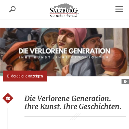
Salzburg
Suche
sr.skipnav.Zum
sr.skipnav.Zum
sr.skipnav.Zu
Inhalt
Hauptmenü
den
Navig
springen
springen
Kontaktinformationen
öffne
Bildergalerie anzeigen
A
ve
ge
Die Verlorene Generation.
Ihre Kunst. Ihre Geschichten.