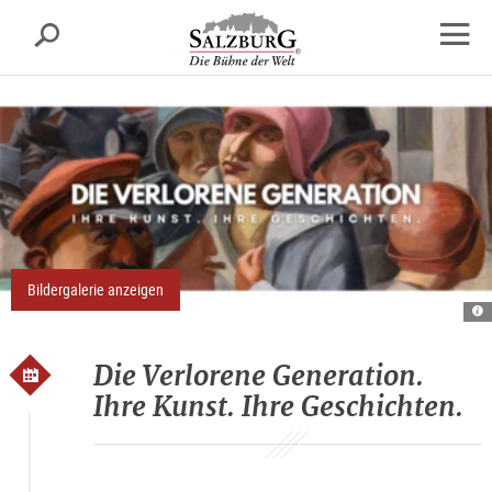
Salzburg
Suche
sr.skipnav.Zum
sr.skipnav.Zum
sr.skipnav.Zu
Inhalt
Hauptmenü
den
Navig
springen
springen
Kontaktinformationen
öffne
Bildergalerie anzeigen
A
ve
ge
Die Verlorene Generation.
Ihre Kunst. Ihre Geschichten.