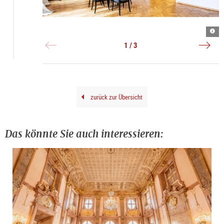
Inne
©
Auss
|
Mus
|
©
Kuns
©
1 / 3
Hube
der
verl
Auer
Verl
gene
Gene
zurück zur Übersicht
Das könnte Sie auch interessieren: