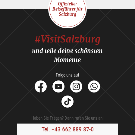
Offizieller
Reiseführer für
Salzburg
#VisitSalzburg
und teile deine schönsten
Momente
Folge uns auf
facebook
Youtube
Instagram
Whats
Tik
Tok
Haben Sie Fragen? Dann rufen Sie uns an!
Tel. +43 662 889 87-0