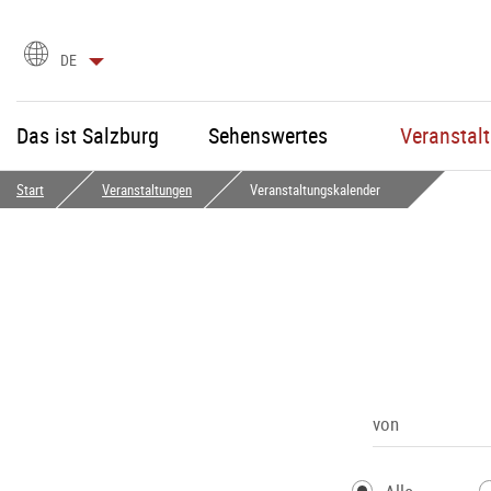
Sprachauswahl
DE
Das ist Salzburg
Sehenswertes
Veranstal
Start
Veranstaltungen
Veranstaltungskalender
von