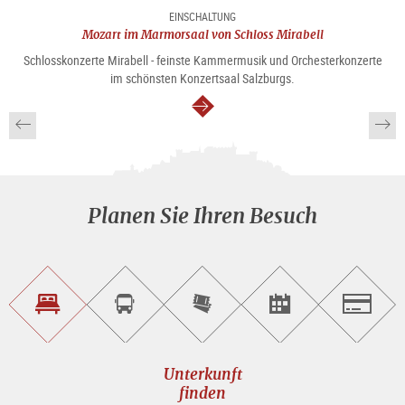
EINSCHALTUNG
Mozart im Marmorsaal von Schloss Mirabell
Schlosskonzerte Mirabell - feinste Kammermusik und Orchesterkonzerte
im schönsten Konzertsaal Salzburgs.
weiter
Planen Sie Ihren Besuch
Unterkunft<br>finden
Sightseeing<br>Tour
Tickets
Events<br>finden
Salzburg
buchen
online<br>kaufen
Unterkunft
finden