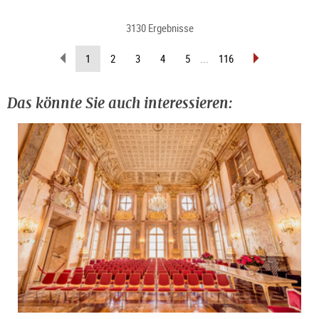
3130 Ergebnisse
zurückblättern
vorblättern
(aktuelle
1
2
3
4
5
...
116
Seite)
Das könnte Sie auch interessieren: