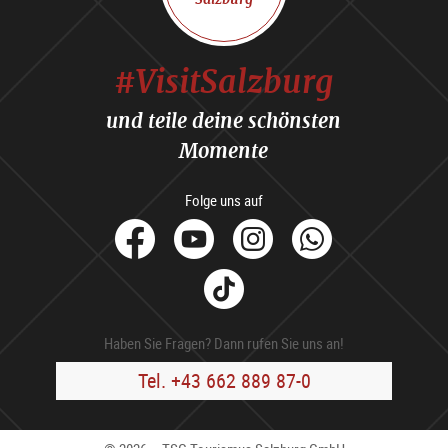
#VisitSalzburg
und teile deine schönsten
Momente
Folge uns auf
facebook
Youtube
Instagram
Whats
Tik
Tok
Haben Sie Fragen? Dann rufen Sie uns an!
Tel. +43 662 889 87-0