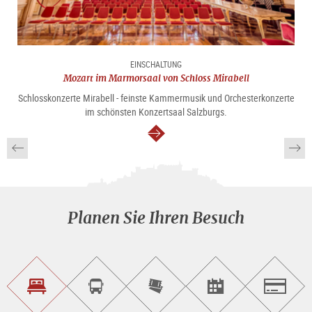
EINSCHALTUNG
Mozart im Marmorsaal von Schloss Mirabell
Schlosskonzerte Mirabell - feinste Kammermusik und Orchesterkonzerte
im schönsten Konzertsaal Salzburgs.
weiter
Planen Sie Ihren Besuch
Unterkunft<br>finden
Sightseeing<br>Tour
Tickets
Events<br>finden
Salzburg
buchen
online<br>kaufen