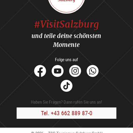
#VisitSalzburg
und teile deine schönsten
Momente
Folge uns auf
facebook
Youtube
Instagram
Whats
Tik
Tok
Haben Sie Fragen? Dann rufen Sie uns an!
Tel. +43 662 889 87-0