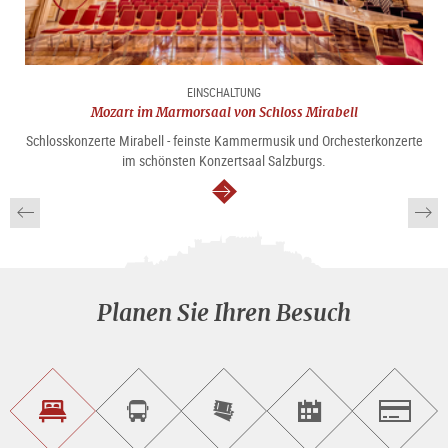
EINSCHALTUNG
Mozart im Marmorsaal von Schloss Mirabell
Schlosskonzerte Mirabell - feinste Kammermusik und Orchesterkonzerte
im schönsten Konzertsaal Salzburgs.
weiter
Planen Sie Ihren Besuch
Unterkunft<br>finden
Sightseeing<br>Tour
Tickets
Events<br>finden
Salzburg
buchen
online<br>kaufen