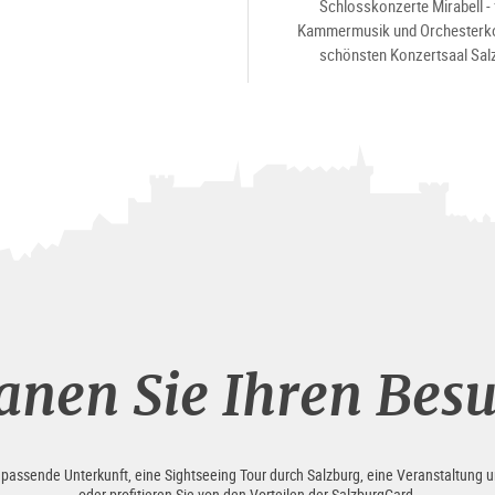
Schlosskonzerte Mirabell - 
Kammermusik und Orchesterko
schönsten Konzertsaal Sal
anen Sie Ihren Bes
e passende Unterkunft, eine Sightseeing Tour durch Salzburg, eine Veranstaltung u
oder profitieren Sie von den Vorteilen der SalzburgCard.