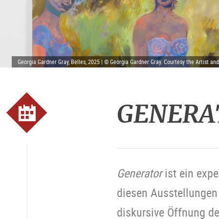
Georgia Gardner Gray, Belles, 2025 | © Georgia Gardner Gray. Courtesy the Artist an
GENERAT
Generator
ist ein exp
diesen Ausstellungen
diskursive Öffnung d