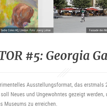
d Sadie Coles HQ, London. Foto: Joerg Lohse
Fassade des Mu
OR #5: Georgia Ga
erimentelles Ausstellungsformat, das erstmals 
 soll Neues und Ungewohntes gezeigt werden, u
es Museums zu erreichen.