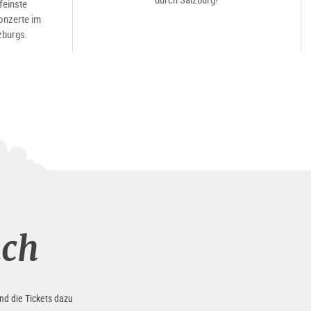
feinste
nzerte im
zburgs.
uch
nd die Tickets dazu