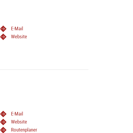
E-Mail
Website
E-Mail
Website
Routenplaner