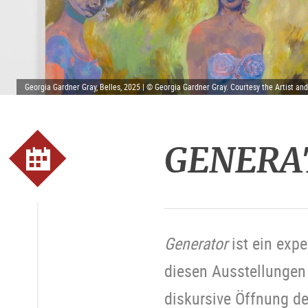
Georgia Gardner Gray, Belles, 2025 | © Georgia Gardner Gray. Courtesy the Artist an
GENERAT
Generator
ist ein exp
diesen Ausstellungen
diskursive Öffnung d