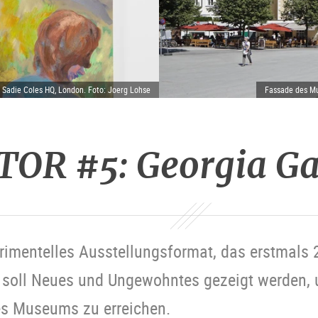
d Sadie Coles HQ, London. Foto: Joerg Lohse
Fassade des Mu
OR #5: Georgia Ga
erimentelles Ausstellungsformat, das erstmals 
 soll Neues und Ungewohntes gezeigt werden, u
es Museums zu erreichen.