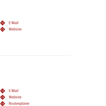
E-Mail
Website
E-Mail
Website
Routenplaner