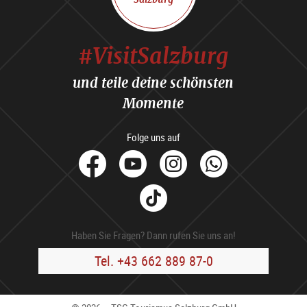
#VisitSalzburg
und teile deine schönsten
Momente
Folge uns auf
facebook
Youtube
Instagram
Whats
Tik
Tok
Haben Sie Fragen? Dann rufen Sie uns an!
Tel. +43 662 889 87-0