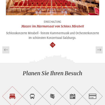
EINSCHALTUNG
Mozart im Marmorsaal von Schloss Mirabell
Schlosskonzerte Mirabell - feinste Kammermusik und Orchesterkonzerte
im schönsten Konzertsaal Salzburgs.
weiter
Planen Sie Ihren Besuch
Unterkunft<br>finden
Sightseeing<br>Tour
Tickets
Events<br>finden
Salzburg
buchen
online<br>kaufen