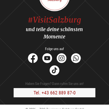
#VisitSalzburg
und teile deine schönsten
Momente
Folge uns auf
facebook
Youtube
Instagram
Whats
Tik
Tok
Haben Sie Fragen? Dann rufen Sie uns an!
Tel. +43 662 889 87-0