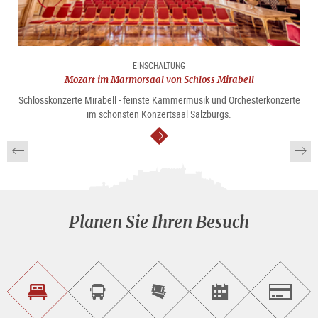
EINSCHALTUNG
Mozart im Marmorsaal von Schloss Mirabell
Schlosskonzerte Mirabell - feinste Kammermusik und Orchesterkonzerte
im schönsten Konzertsaal Salzburgs.
weiter
Planen Sie Ihren Besuch
Unterkunft<br>finden
Sightseeing<br>Tour
Tickets
Events<br>finden
Salzburg
buchen
online<br>kaufen