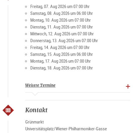
Besucher und Einheimische schätzen den Markt für die
Freitag, 07. Aug 2026 um 07:00 Uhr
gemütliche Atmosphäre. Vor allem am Wochenende ist der
Samstag, 08. Aug 2026 um 06:00 Uhr
Platz ein beliebter Treffpunkt für Jung und Alt.
Montag, 10. Aug 2026 um 07:00 Uhr
Dienstag, 11. Aug 2026 um 07:00 Uhr
Mittwoch, 12. Aug 2026 um 07:00 Uhr
Spezialitäten: Landwirtschaftliche Produkte, Brot, Gebäck,
Donnerstag, 13. Aug 2026 um 07:00 Uhr
Fleisch und Verarbeitungsprodukte, Obst, Gemüse,
Freitag, 14. Aug 2026 um 07:00 Uhr
Spirituosen
Samstag, 15. Aug 2026 um 06:00 Uhr
Montag, 17. Aug 2026 um 07:00 Uhr
Marktzeiten
Dienstag, 18. Aug 2026 um 07:00 Uhr
Montag-Freitag 7-19 Uhr, Samstag 6-15 Uhr (ausgenommen
Feiertage)
Weitere Termine
Kontakt
Grünmarkt
Universitätsplatz/Wiener-Philharmoniker-Gasse