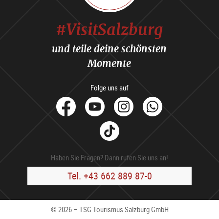
#VisitSalzburg
und teile deine schönsten
Momente
Folge uns auf
facebook
Youtube
Instagram
Whats
Tik
Tok
Haben Sie Fragen? Dann rufen Sie uns an!
Tel. +43 662 889 87-0
© 2026 – TSG Tourismus Salzburg GmbH