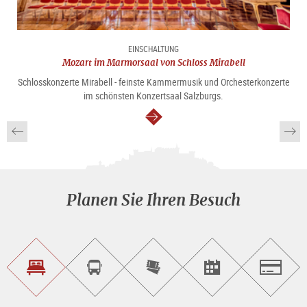
EINSCHALTUNG
Mozart im Marmorsaal von Schloss Mirabell
Schlosskonzerte Mirabell - feinste Kammermusik und Orchesterkonzerte
im schönsten Konzertsaal Salzburgs.
weiter
Planen Sie Ihren Besuch
Unterkunft<br>finden
Sightseeing<br>Tour
Tickets
Events<br>finden
Salzburg
buchen
online<br>kaufen