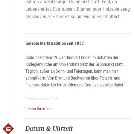
Jahren am Salzburger Grünmarkt statt. Egal, ob
Lebensmittel, Spirituosen, Blumen oder Holzspielzeug
als Souvenirs – hier ist so gut wie alles erhältlich.
Gelebte Markttradition seit 1857
Schon seit dem 19. Jahrhundert findet im Schatten der
Kollegienkirche am Universitätsplatz der Grünmarkt statt.
Täglich, außer an Sonn- und Feiertagen, kann man hier
schmökern: Von Brot und Backwaren über Fleisch- und
Fischprodukte bis hin zu Obst und Gemüse ist alles dabei.
Einzigartiges Flair
Lesen Sie mehr ...
Besonders an Samstag umgibt den Grünmarkt eine ganz
besondere Aura. Dann, wenn die Stände des Marktes schon
um 6 Uhr morgens ihre Pforten öffnen und die Stadt langsam
Datum & Uhrzeit
erwacht, wird der Grünmarkt besonders gern besucht.