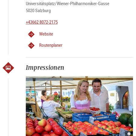
Universitätsplatz/Wiener-Philharmoniker-Gasse
5020 Salzburg
+43662 8072-2175
Website
Routenplaner
Impressionen
Grün
Grün
Grün