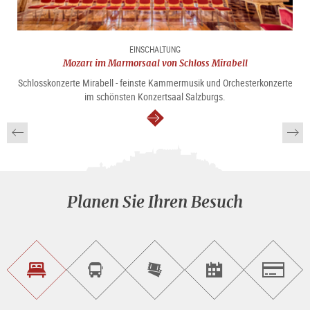
EINSCHALTUNG
Mozart im Marmorsaal von Schloss Mirabell
Schlosskonzerte Mirabell - feinste Kammermusik und Orchesterkonzerte
im schönsten Konzertsaal Salzburgs.
weiter
Planen Sie Ihren Besuch
Unterkunft<br>finden
Sightseeing<br>Tour
Tickets
Events<br>finden
Salzburg
buchen
online<br>kaufen