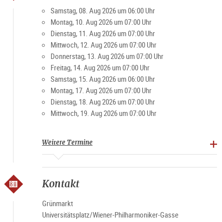
Besucher und Einheimische schätzen den Markt für die
Samstag, 08. Aug 2026 um 06:00 Uhr
gemütliche Atmosphäre. Vor allem am Wochenende ist der
Montag, 10. Aug 2026 um 07:00 Uhr
Platz ein beliebter Treffpunkt für Jung und Alt.
Dienstag, 11. Aug 2026 um 07:00 Uhr
Mittwoch, 12. Aug 2026 um 07:00 Uhr
Donnerstag, 13. Aug 2026 um 07:00 Uhr
Spezialitäten: Landwirtschaftliche Produkte, Brot, Gebäck,
Freitag, 14. Aug 2026 um 07:00 Uhr
Fleisch und Verarbeitungsprodukte, Obst, Gemüse,
Samstag, 15. Aug 2026 um 06:00 Uhr
Spirituosen
Montag, 17. Aug 2026 um 07:00 Uhr
Dienstag, 18. Aug 2026 um 07:00 Uhr
Marktzeiten
Mittwoch, 19. Aug 2026 um 07:00 Uhr
Montag-Freitag 7-19 Uhr, Samstag 6-15 Uhr (ausgenommen
Feiertage)
Weitere Termine
Kontakt
Grünmarkt
Universitätsplatz/Wiener-Philharmoniker-Gasse