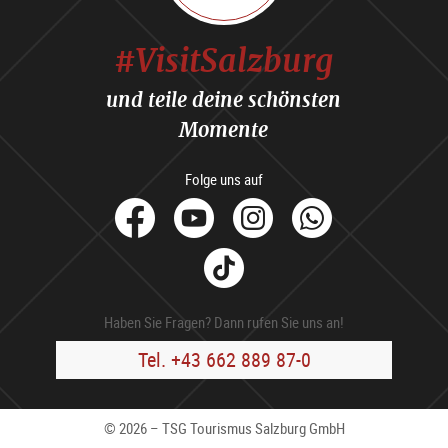
#VisitSalzburg
und teile deine schönsten
Momente
Folge uns auf
facebook
Youtube
Instagram
Whats
Tik
Tok
Haben Sie Fragen? Dann rufen Sie uns an!
Tel. +43 662 889 87-0
© 2026 – TSG Tourismus Salzburg GmbH