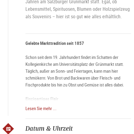
Jahren am Salzburger Grünmarkt statt. Egal, ob
Lebensmittel, Spirituosen, Blumen oder Holzspielzeug
als Souvenirs – hier ist so gut wie alles erhältlich.
Gelebte Markttradition seit 1857
Schon seit dem 19. Jahrhundert findet im Schatten der
Kollegienkirche am Universitätsplatz der Grünmarkt statt.
Täglich, außer an Sonn- und Feiertagen, kann man hier
schmökern: Von Brot und Backwaren über Fleisch- und
Fischprodukte bis hin zu Obst und Gemüse ist alles dabei.
Einzigartiges Flair
Lesen Sie mehr ...
Besonders an Samstag umgibt den Grünmarkt eine ganz
besondere Aura. Dann, wenn die Stände des Marktes schon
um 6 Uhr morgens ihre Pforten öffnen und die Stadt langsam
Datum & Uhrzeit
erwacht, wird der Grünmarkt besonders gern besucht.