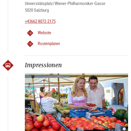
Universitätsplatz/Wiener-Philharmoniker-Gasse
5020 Salzburg
+43662 8072-2175
Website
Routenplaner
Impressionen
Grün
Grün
Grün