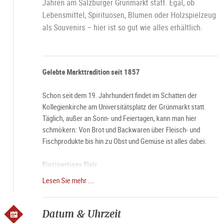
Jahren am Salzburger Grünmarkt statt. Egal, ob
Lebensmittel, Spirituosen, Blumen oder Holzspielzeug
als Souvenirs – hier ist so gut wie alles erhältlich.
Gelebte Markttradition seit 1857
Schon seit dem 19. Jahrhundert findet im Schatten der
Kollegienkirche am Universitätsplatz der Grünmarkt statt.
Täglich, außer an Sonn- und Feiertagen, kann man hier
schmökern: Von Brot und Backwaren über Fleisch- und
Fischprodukte bis hin zu Obst und Gemüse ist alles dabei.
Einzigartiges Flair
Lesen Sie mehr ...
Besonders an Samstag umgibt den Grünmarkt eine ganz
besondere Aura. Dann, wenn die Stände des Marktes schon
um 6 Uhr morgens ihre Pforten öffnen und die Stadt langsam
Datum & Uhrzeit
erwacht, wird der Grünmarkt besonders gern besucht.