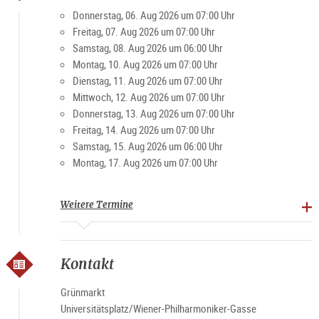
Besucher und Einheimische schätzen den Markt für die
Donnerstag, 06. Aug 2026 um 07:00 Uhr
gemütliche Atmosphäre. Vor allem am Wochenende ist der
Freitag, 07. Aug 2026 um 07:00 Uhr
Platz ein beliebter Treffpunkt für Jung und Alt.
Samstag, 08. Aug 2026 um 06:00 Uhr
Montag, 10. Aug 2026 um 07:00 Uhr
Dienstag, 11. Aug 2026 um 07:00 Uhr
Spezialitäten: Landwirtschaftliche Produkte, Brot, Gebäck,
Mittwoch, 12. Aug 2026 um 07:00 Uhr
Fleisch und Verarbeitungsprodukte, Obst, Gemüse,
Donnerstag, 13. Aug 2026 um 07:00 Uhr
Spirituosen
Freitag, 14. Aug 2026 um 07:00 Uhr
Samstag, 15. Aug 2026 um 06:00 Uhr
Marktzeiten
Montag, 17. Aug 2026 um 07:00 Uhr
Montag-Freitag 7-19 Uhr, Samstag 6-15 Uhr (ausgenommen
Feiertage)
Weitere Termine
Kontakt
Grünmarkt
Universitätsplatz/Wiener-Philharmoniker-Gasse