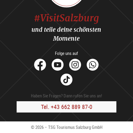
#VisitSalzburg
und teile deine schönsten
Momente
Folge uns auf
facebook
Youtube
Instagram
Whats
Tik
Tok
Haben Sie Fragen? Dann rufen Sie uns an!
Tel. +43 662 889 87-0
© 2026 – TSG Tourismus Salzburg GmbH