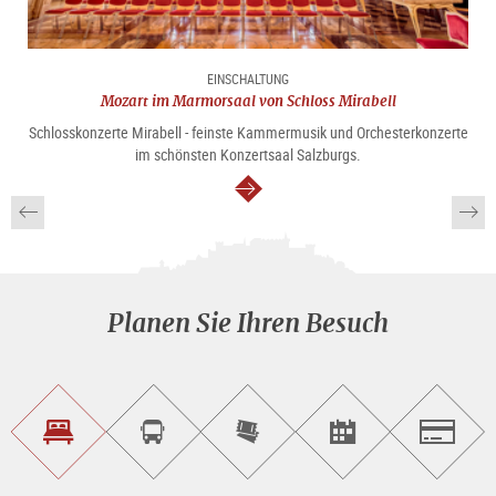
EINSCHALTUNG
Mozart im Marmorsaal von Schloss Mirabell
Schlosskonzerte Mirabell - feinste Kammermusik und Orchesterkonzerte
im schönsten Konzertsaal Salzburgs.
weiter
Planen Sie Ihren Besuch
Unterkunft<br>finden
Sightseeing<br>Tour
Tickets
Events<br>finden
Salzburg
buchen
online<br>kaufen