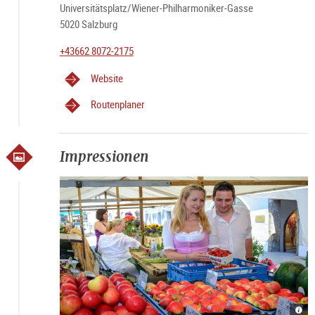
Universitätsplatz/Wiener-Philharmoniker-Gasse
5020 Salzburg
+43662 8072-2175
Website
Routenplaner
Impressionen
Grün
Grün
Grün