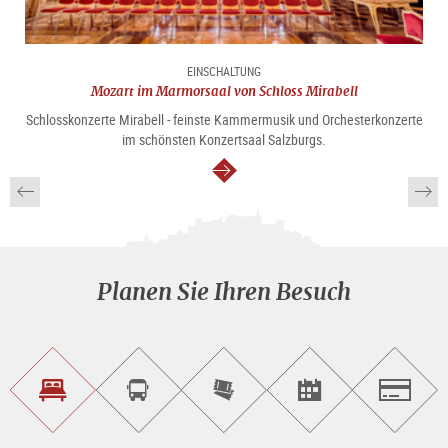
EINSCHALTUNG
Mozart im Marmorsaal von Schloss Mirabell
Schlosskonzerte Mirabell - feinste Kammermusik und Orchesterkonzerte
im schönsten Konzertsaal Salzburgs.
weiter
Planen Sie Ihren Besuch
Unterkunft<br>finden
Sightseeing<br>Tour
Tickets
Events<br>finden
Salzburg
buchen
online<br>kaufen