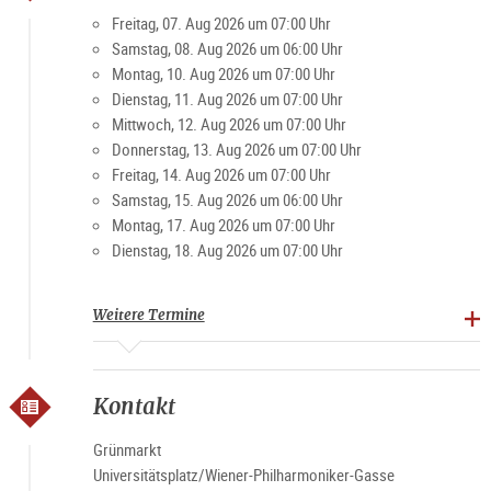
Besucher und Einheimische schätzen den Markt für die
Freitag, 07. Aug 2026 um 07:00 Uhr
gemütliche Atmosphäre. Vor allem am Wochenende ist der
Samstag, 08. Aug 2026 um 06:00 Uhr
Platz ein beliebter Treffpunkt für Jung und Alt.
Montag, 10. Aug 2026 um 07:00 Uhr
Dienstag, 11. Aug 2026 um 07:00 Uhr
Mittwoch, 12. Aug 2026 um 07:00 Uhr
Spezialitäten: Landwirtschaftliche Produkte, Brot, Gebäck,
Donnerstag, 13. Aug 2026 um 07:00 Uhr
Fleisch und Verarbeitungsprodukte, Obst, Gemüse,
Freitag, 14. Aug 2026 um 07:00 Uhr
Spirituosen
Samstag, 15. Aug 2026 um 06:00 Uhr
Montag, 17. Aug 2026 um 07:00 Uhr
Marktzeiten
Dienstag, 18. Aug 2026 um 07:00 Uhr
Montag-Freitag 7-19 Uhr, Samstag 6-15 Uhr (ausgenommen
Feiertage)
Weitere Termine
Kontakt
Grünmarkt
Universitätsplatz/Wiener-Philharmoniker-Gasse