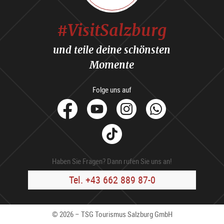
#VisitSalzburg
und teile deine schönsten
Momente
Folge uns auf
facebook
Youtube
Instagram
Whats
Tik
Tok
Haben Sie Fragen? Dann rufen Sie uns an!
Tel. +43 662 889 87-0
© 2026 – TSG Tourismus Salzburg GmbH