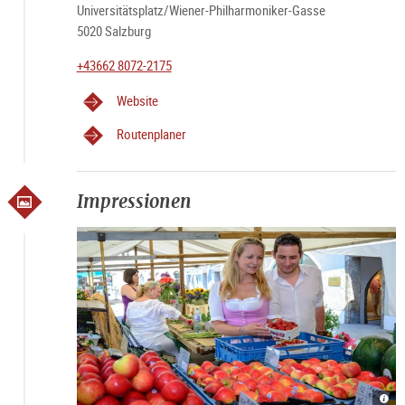
Universitätsplatz/Wiener-Philharmoniker-Gasse
5020 Salzburg
+43662 8072-2175
Website
Routenplaner
Impressionen
Grün
Grün
Grün