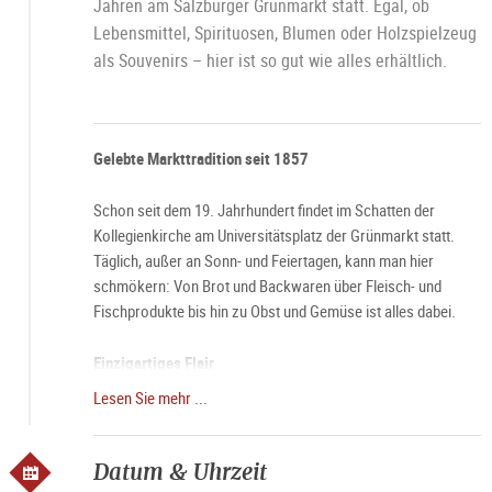
Jahren am Salzburger Grünmarkt statt. Egal, ob
Lebensmittel, Spirituosen, Blumen oder Holzspielzeug
als Souvenirs – hier ist so gut wie alles erhältlich.
Gelebte Markttradition seit 1857
Schon seit dem 19. Jahrhundert findet im Schatten der
Kollegienkirche am Universitätsplatz der Grünmarkt statt.
Täglich, außer an Sonn- und Feiertagen, kann man hier
schmökern: Von Brot und Backwaren über Fleisch- und
Fischprodukte bis hin zu Obst und Gemüse ist alles dabei.
Einzigartiges Flair
Lesen Sie mehr ...
Besonders an Samstag umgibt den Grünmarkt eine ganz
besondere Aura. Dann, wenn die Stände des Marktes schon
um 6 Uhr morgens ihre Pforten öffnen und die Stadt langsam
Datum & Uhrzeit
erwacht, wird der Grünmarkt besonders gern besucht.