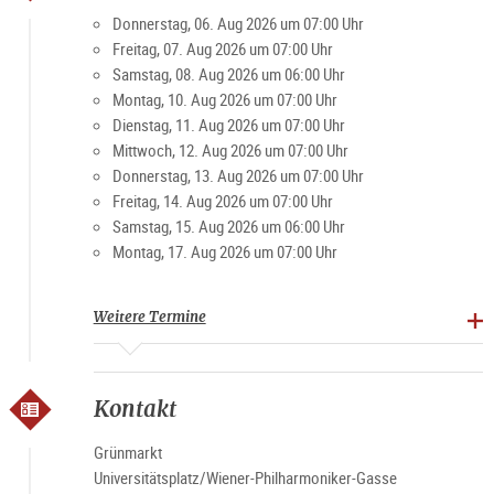
Besucher und Einheimische schätzen den Markt für die
Donnerstag, 06. Aug 2026 um 07:00 Uhr
gemütliche Atmosphäre. Vor allem am Wochenende ist der
Freitag, 07. Aug 2026 um 07:00 Uhr
Platz ein beliebter Treffpunkt für Jung und Alt.
Samstag, 08. Aug 2026 um 06:00 Uhr
Montag, 10. Aug 2026 um 07:00 Uhr
Dienstag, 11. Aug 2026 um 07:00 Uhr
Spezialitäten: Landwirtschaftliche Produkte, Brot, Gebäck,
Mittwoch, 12. Aug 2026 um 07:00 Uhr
Fleisch und Verarbeitungsprodukte, Obst, Gemüse,
Donnerstag, 13. Aug 2026 um 07:00 Uhr
Spirituosen
Freitag, 14. Aug 2026 um 07:00 Uhr
Samstag, 15. Aug 2026 um 06:00 Uhr
Marktzeiten
Montag, 17. Aug 2026 um 07:00 Uhr
Montag-Freitag 7-19 Uhr, Samstag 6-15 Uhr (ausgenommen
Feiertage)
Weitere Termine
Kontakt
Grünmarkt
Universitätsplatz/Wiener-Philharmoniker-Gasse