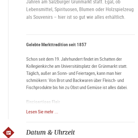
Jahren am Salzburger Grünmarkt statt. Egal, ob
Lebensmittel, Spirituosen, Blumen oder Holzspielzeug
als Souvenirs – hier ist so gut wie alles erhältlich.
Gelebte Markttradition seit 1857
Schon seit dem 19. Jahrhundert findet im Schatten der
Kollegienkirche am Universitätsplatz der Grünmarkt statt.
Täglich, außer an Sonn- und Feiertagen, kann man hier
schmökern: Von Brot und Backwaren über Fleisch- und
Fischprodukte bis hin zu Obst und Gemüse ist alles dabei.
Einzigartiges Flair
Lesen Sie mehr ...
Besonders an Samstag umgibt den Grünmarkt eine ganz
besondere Aura. Dann, wenn die Stände des Marktes schon
um 6 Uhr morgens ihre Pforten öffnen und die Stadt langsam
Datum & Uhrzeit
erwacht, wird der Grünmarkt besonders gern besucht.