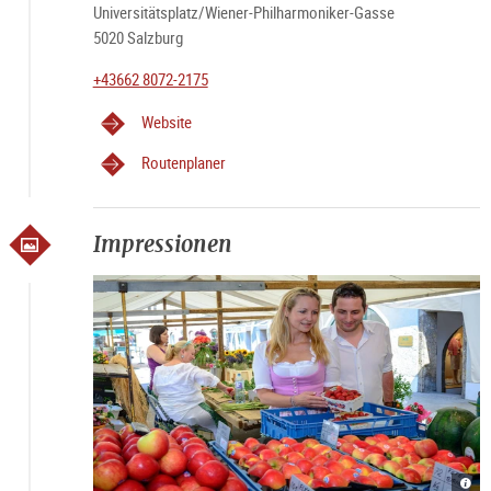
Universitätsplatz/Wiener-Philharmoniker-Gasse
5020 Salzburg
+43662 8072-2175
Website
Routenplaner
Impressionen
Grün
Grün
Grün