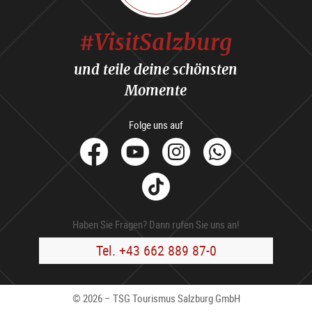
#VisitSalzburg
und teile deine schönsten
Momente
Folge uns auf
facebook
Youtube
Instagram
Whats
Tik
Tok
Haben Sie Fragen? Dann rufen Sie uns an!
Tel. +43 662 889 87-0
© 2026 – TSG Tourismus Salzburg GmbH