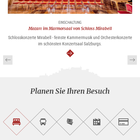
EINSCHALTUNG
Mozart im Marmorsaal von Schloss Mirabell
Schlosskonzerte Mirabell - feinste Kammermusik und Orchesterkonzerte
im schönsten Konzertsaal Salzburgs.
weiter
Planen Sie Ihren Besuch
Unterkunft<br>finden
Sightseeing<br>Tour
Tickets
Events<br>finden
Salzburg
buchen
online<br>kaufen