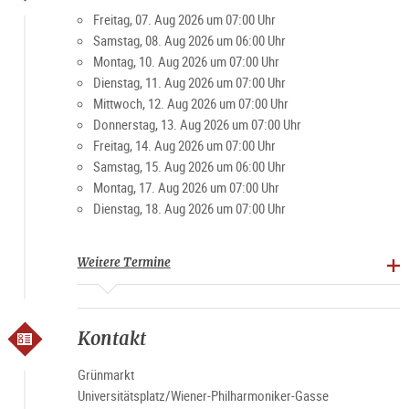
Besucher und Einheimische schätzen den Markt für die
Freitag, 07. Aug 2026 um 07:00 Uhr
gemütliche Atmosphäre. Vor allem am Wochenende ist der
Samstag, 08. Aug 2026 um 06:00 Uhr
Platz ein beliebter Treffpunkt für Jung und Alt.
Montag, 10. Aug 2026 um 07:00 Uhr
Dienstag, 11. Aug 2026 um 07:00 Uhr
Mittwoch, 12. Aug 2026 um 07:00 Uhr
Spezialitäten: Landwirtschaftliche Produkte, Brot, Gebäck,
Donnerstag, 13. Aug 2026 um 07:00 Uhr
Fleisch und Verarbeitungsprodukte, Obst, Gemüse,
Freitag, 14. Aug 2026 um 07:00 Uhr
Spirituosen
Samstag, 15. Aug 2026 um 06:00 Uhr
Montag, 17. Aug 2026 um 07:00 Uhr
Marktzeiten
Dienstag, 18. Aug 2026 um 07:00 Uhr
Montag-Freitag 7-19 Uhr, Samstag 6-15 Uhr (ausgenommen
Feiertage)
Weitere Termine
Kontakt
Grünmarkt
Universitätsplatz/Wiener-Philharmoniker-Gasse