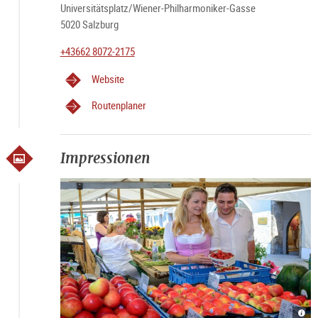
Universitätsplatz/Wiener-Philharmoniker-Gasse
5020 Salzburg
+43662 8072-2175
Website
Routenplaner
Impressionen
Grün
Grün
Grün