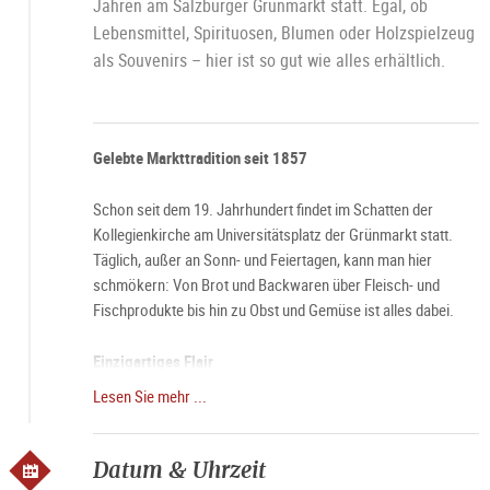
Jahren am Salzburger Grünmarkt statt. Egal, ob
Lebensmittel, Spirituosen, Blumen oder Holzspielzeug
als Souvenirs – hier ist so gut wie alles erhältlich.
Gelebte Markttradition seit 1857
Schon seit dem 19. Jahrhundert findet im Schatten der
Kollegienkirche am Universitätsplatz der Grünmarkt statt.
Täglich, außer an Sonn- und Feiertagen, kann man hier
schmökern: Von Brot und Backwaren über Fleisch- und
Fischprodukte bis hin zu Obst und Gemüse ist alles dabei.
Einzigartiges Flair
Lesen Sie mehr ...
Besonders an Samstag umgibt den Grünmarkt eine ganz
besondere Aura. Dann, wenn die Stände des Marktes schon
um 6 Uhr morgens ihre Pforten öffnen und die Stadt langsam
Datum & Uhrzeit
erwacht, wird der Grünmarkt besonders gern besucht.