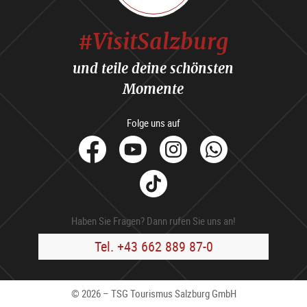
#VisitSalzburg
und teile deine schönsten
Momente
Folge uns auf
facebook
Youtube
Instagram
Whats
Tik
Tok
Haben Sie Fragen? Dann rufen Sie uns an!
Tel. +43 662 889 87-0
© 2026 – TSG Tourismus Salzburg GmbH