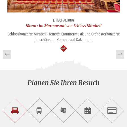
EINSCHALTUNG
Mozart im Marmorsaal von Schloss Mirabell
Schlosskonzerte Mirabell - feinste Kammermusik und Orchesterkonzerte
im schönsten Konzertsaal Salzburgs.
weiter
Planen Sie Ihren Besuch
Unterkunft<br>finden
Sightseeing<br>Tour
Tickets
Events<br>finden
Salzburg
buchen
online<br>kaufen