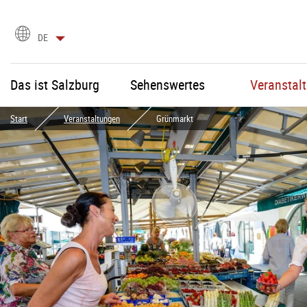
Sprachauswahl
DE
Das ist Salzburg
Sehenswertes
Veranstal
Start
Veranstaltungen
Grünmarkt