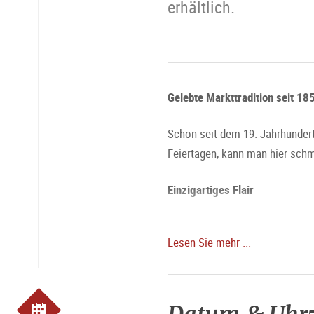
erhältlich.
Gelebte Markttradition seit 18
Schon seit dem 19. Jahrhundert 
Feiertagen, kann man hier schm
Einzigartiges Flair
Besonders an Samstag umgibt d
Lesen Sie mehr ...
Pforten öffnen und die Stadt l
die gemütliche Atmosphäre. Vor
Spezialitäten: Landwirtscha