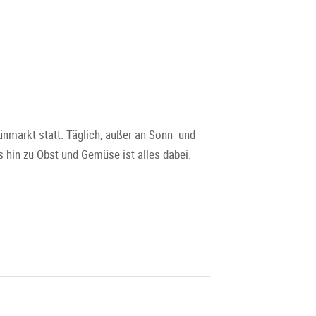
ünmarkt statt. Täglich, außer an Sonn- und
 hin zu Obst und Gemüse ist alles dabei.
es Marktes schon um 6 Uhr morgens ihre
her und Einheimische schätzen den Markt für
ng und Alt.
 Obst, Gemüse, Spirituosen