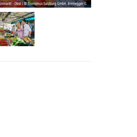
ünmarkt - Obst | © Tourismus Salzburg GmbH, Breitegger G.